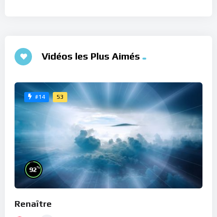
Vidéos les Plus Aimés
53
#14
%
92
Renaître