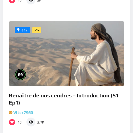
10
2K
26
#17
%
89
Renaître de nos cendres – Introduction (S1
Ep1)
Viter7960
10
2.7K