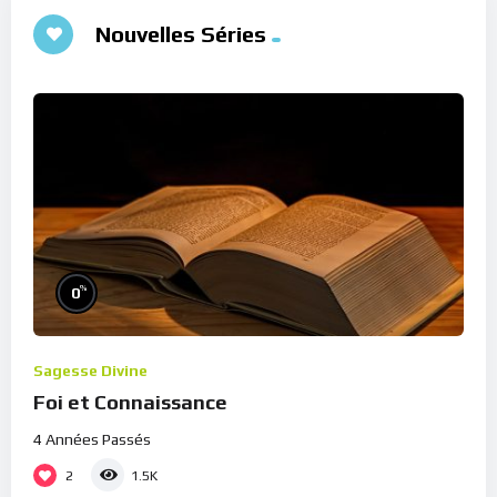
Nouvelles Séries
%
0
Sagesse Divine
Foi et Connaissance
4 Années Passés
2
1.5K