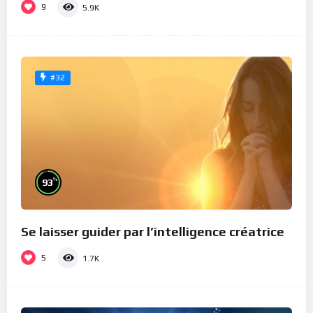
9
5.9K
#32
%
93
Se laisser guider par l’intelligence créatrice
5
1.7K