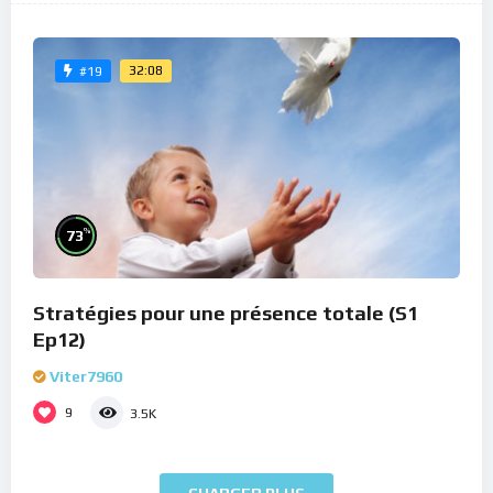
32:08
#19
%
73
Stratégies pour une présence totale (S1
Ep12)
Viter7960
9
3.5K
CHARGER PLUS