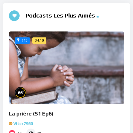
Podcasts Les Plus Aimés
34:10
#15
%
66
La prière (S1 Ep6)
Viter7960