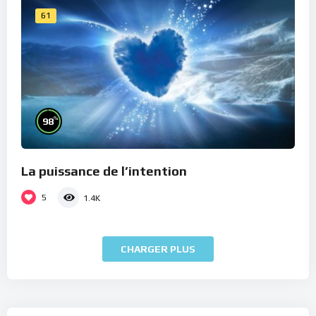
61
%
98
La puissance de l’intention
5
1.4K
CHARGER PLUS