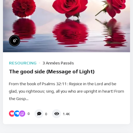
%
0
RESOURCING
3 Années Passés
The good side (Message of Light)
From the book of Psalms 32:11 : Rejoice in the Lord and be
glad, you righteous; sing, all you who are upright in heart! From
the Gosp...
0
0
1.4K