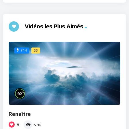
Vidéos les Plus Aimés
53
#14
%
92
Renaître
9
5.9K