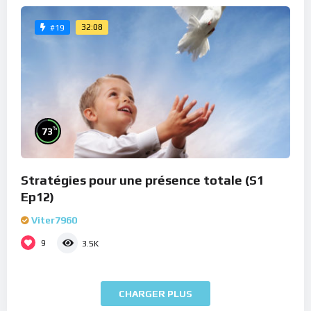
32:08
#19
%
73
Stratégies pour une présence totale (S1
Ep12)
Viter7960
9
3.5K
CHARGER PLUS