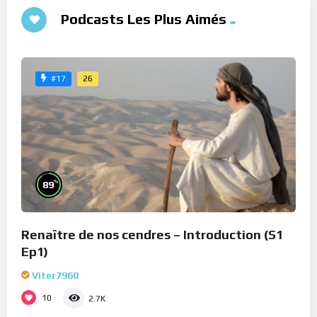
Podcasts Les Plus Aimés
26
#17
%
89
Renaître de nos cendres – Introduction (S1
Ep1)
Viter7960
10
2.7K