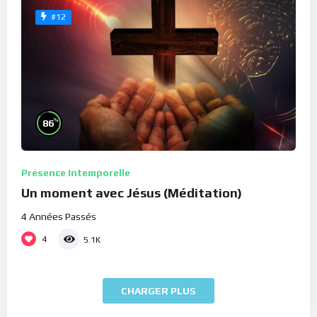
#12
%
86
Présence Intemporelle
Un moment avec Jésus (Méditation)
4 Années Passés
4
5.1K
CHARGER PLUS