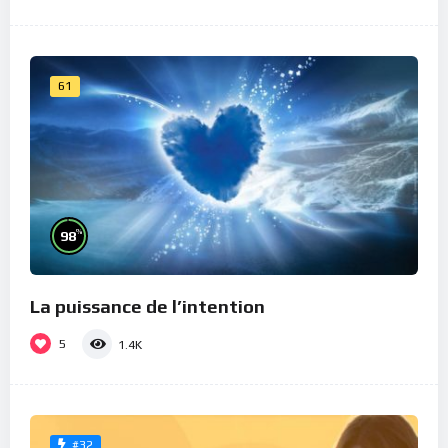
61
%
98
La puissance de l’intention
5
1.4K
#32