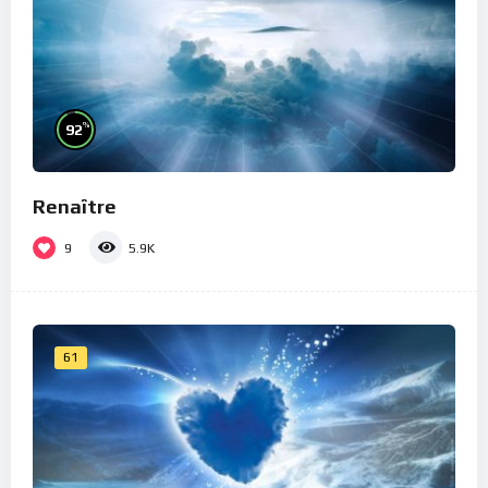
%
92
Renaître
9
5.9K
61