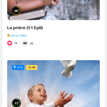
%
66
La prière (S1 Ep6)
Viter7960
10
2K
32:08
#19
%
73