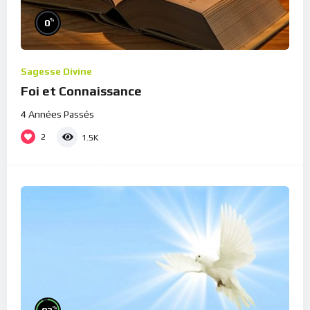
%
0
Sagesse Divine
Foi et Connaissance
4 Années Passés
2
1.5K
%