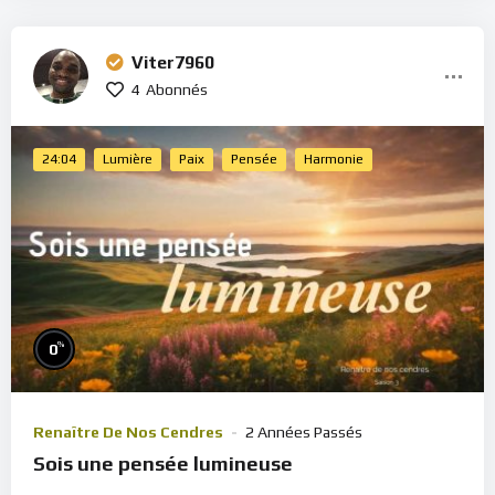
Viter7960
4
Abonnés
24:04
Lumière
Paix
Pensée
Harmonie
%
0
Renaître De Nos Cendres
2 Années Passés
Sois une pensée lumineuse