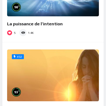
%
98
La puissance de l’intention
5
1.4K
#32
%
93