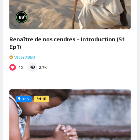
%
89
Renaître de nos cendres – Introduction (S1
Ep1)
Viter7960
10
2.7K
34:10
#15