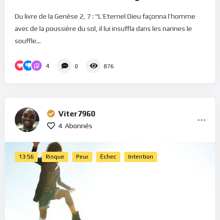
Du livre de la Genèse 2, 7 : "L’Eternel Dieu façonna l’homme
avec de la poussière du sol, il lui insuffla dans les narines le
souffle...
4
0
876
Viter7960
4
Abonnés
13:56
Risque
Peur
Échec
Intention