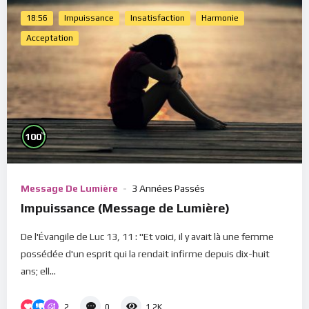
18:56
Impuissance
Insatisfaction
Harmonie
Acceptation
%
100
Message De Lumière
3 Années Passés
Impuissance (Message de Lumière)
De l'Évangile de Luc 13, 11 : "Et voici, il y avait là une femme
possédée d'un esprit qui la rendait infirme depuis dix-huit
ans; ell...
2
0
1.2K