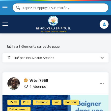
Il y a 8 éléments sur cette page
Trié par: Nouveaux Articles
Viter7960
4
Abonnés
35:18
Paix
Harmonie
Joie
Bonheur
Détachement