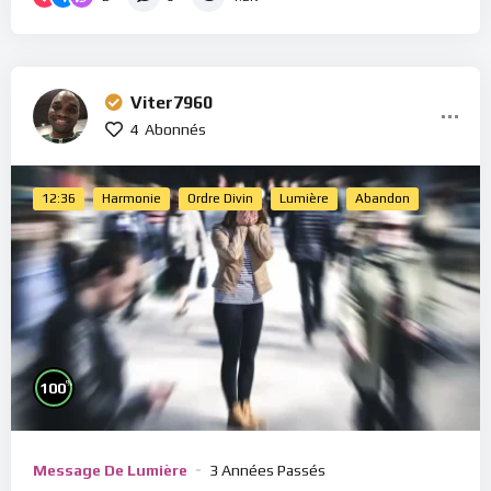
Viter7960
4
Abonnés
12:36
Harmonie
Ordre Divin
Lumière
Abandon
%
100
Message De Lumière
3 Années Passés