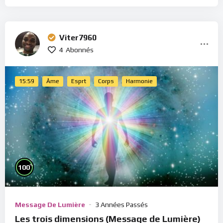
Viter7960
4
Abonnés
15:59
Âme
Esprt
Corps
Harmonie
%
100
Message De Lumière
3 Années Passés
Les trois dimensions (Message de Lumière)