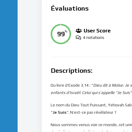
Évaluations
User Score
99
%
4 notations
Descriptions:
Du livre d’Exode 3.14 : “
Dieu dit à Moïse: Je s
enfants d’Israël: Celui qui s’appelle “Je Sui
Le nom du Dieu Tout Puissant, Yehovah Sabao
“
Je Suis
“. N’est-ce pas révélateur ?
Nous sommes venus voir ce monde, cet univ
de révélation en révélation, le Seigneur lu