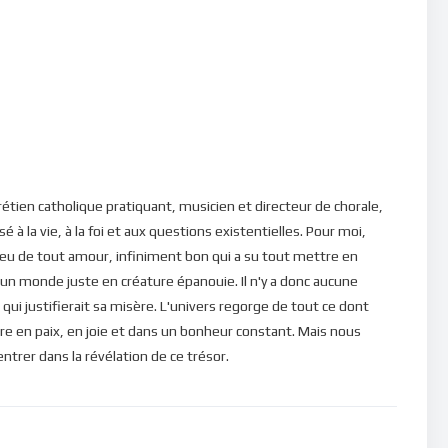
: le passé, le présent, le futur… A la lumière de cette grande
 comment comprendre ces différents moments du temps ?
t que nous aurons toujours, c’est le moment présent. Voilà
 ! Toutes les grandes vérités de l’univers se conjuguent, en
s ! L’instant présent est le seul qui soit éternel, que nous
ec nous tout au long de notre existence. C’est la fenêtre ouverte
ci, je suis avec vous tous les jours, jusqu’à la fin du monde
.”, dit
étien catholique pratiquant, musicien et directeur de chorale,
ous toujours conscient(e) de cette réalité ?
é à la vie, à la foi et aux questions existentielles. Pour moi,
eu de tout amour, infiniment bon qui a su tout mettre en
it dans le passé. On se rappelle des douleurs vécues et on s’y
 un monde juste en créature épanouie. Il n'y a donc aucune
ssés et on se lamente sur sa condition actuelle… On est
qui justifierait sa misère. L'univers regorge de tout ce dont
t que le passé est encore bien là dans notre esprit ! Et
re en paix, en joie et dans un bonheur constant. Mais nous
moment présent” que nous avons vécu et qui ne reviendra plus
rer dans la révélation de ce trésor.
llons-nous gagner à rester cloitré(e) dans le passé ?
 passés et notre futur dépendra des choix que nous ferons
 demande aujourd’hui d’apprendre à vivre pleinement l’instant