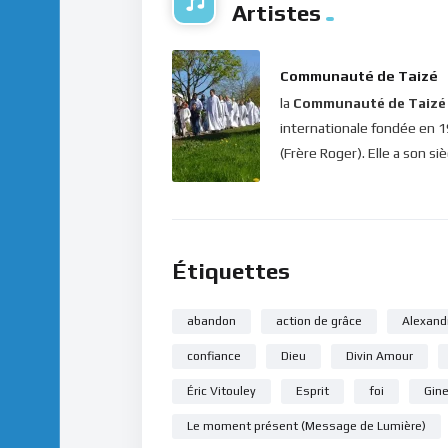
Artistes
Communauté de Taizé
la
Communauté de Taizé
internationale fondée en 
(Frère Roger). Elle a son si
Étiquettes
abandon
action de grâce
Alexand
confiance
Dieu
Divin Amour
Éric Vitouley
Esprit
foi
Gin
Le moment présent (Message de Lumière)