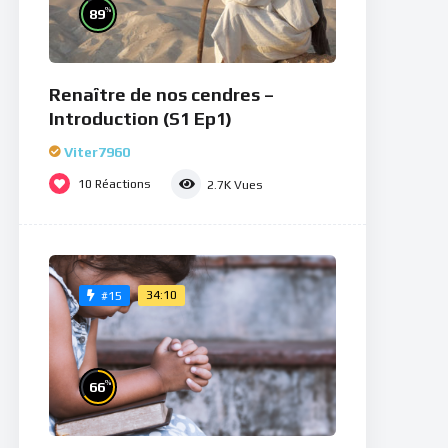
%
89
Renaître de nos cendres –
Introduction (S1 Ep1)
Viter7960
10
Réactions
2.7K
Vues
34:10
#15
%
66