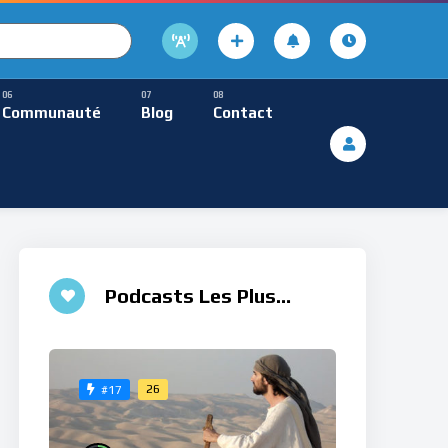
cture
usique Méditative
Communauté
Blog
Contact
De Lecture
ques
Musique Méditative
Podcasts Les Plus
♮
Aimés
26
#17