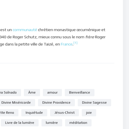
est un
communauté
chrétien monastique œcuménique et
1940 de Roger Schutz, mieux connu sous le nom
frère
Roger
[1]
ège dans la petite ville de Taizé, en
France
.
ra Solnado
Âme
amour
Bienveillance
Divine Miséricorde
Divine Providence
Divine Sagesse
ette Reno
Inquiétude
Jésus-Christ
joie
Livre de la lumière
lumière
méditation