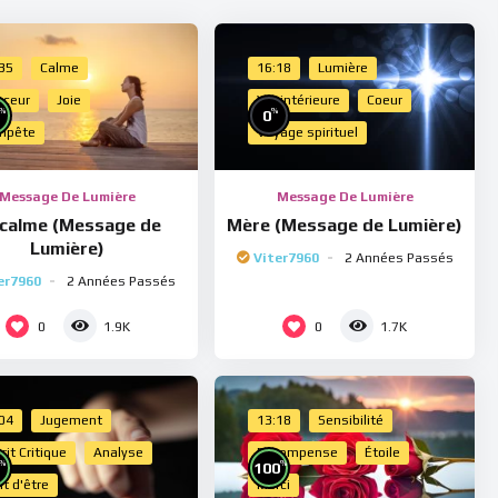
:35
Calme
16:18
Lumière
uceur
Joie
Vie intérieure
Coeur
%
%
0
mpête
Voyage spirituel
Message De Lumière
Message De Lumière
 calme (Message de
Mère (Message de Lumière)
Lumière)
Viter7960
2 Années Passés
er7960
2 Années Passés
0
0
1.9K
1.7K
:04
Jugement
13:18
Sensibilité
rit Critique
Analyse
Récompense
Étoile
%
%
100
it d'être
Merci