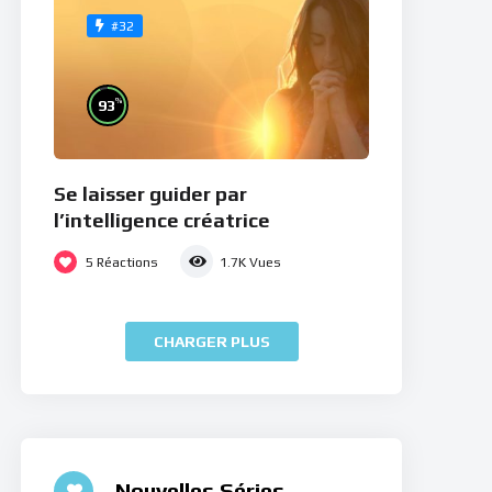
#32
%
93
Se laisser guider par
l’intelligence créatrice
5
Réactions
1.7K
Vues
CHARGER PLUS
Nouvelles Séries