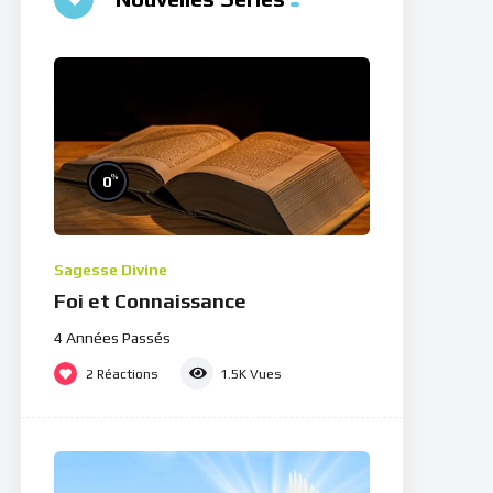
%
0
Sagesse Divine
Foi et Connaissance
4 Années Passés
2
Réactions
1.5K
Vues