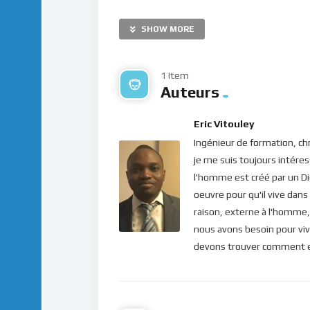
plus importants de ce monde, c’est le temps 
SHOW MORE
révélation de Dieu à son serviteur Moïse,
Le seul moment que nous ayons jamais eu, e
1 Item
pourquoi le temps présent est Dieu lui-même
Auteurs
effet, au présent car elles ne finissent jamai
pouvons saisir et vivre, et qui se déplace av
Eric Vitouley
sur la présence réelle de notre Dieu : “E
t voi
Ingénieur de formation, chr
le Seigneur (Matthieu 28.20). Mais sommes-n
je me suis toujours intéress
l'homme est créé par un Di
La plupart du temps, en effet, notre esprit v
oeuvre pour qu'il vive dans
végète. On se rappelle des bons moments pa
raison, externe à l'homme, 
anxieux, angoissé, toutes choses qui montren
nous avons besoin pour viv
pourtant le passé n’est plus là… C’est un “
devons trouver comment ent
jamais. Alors, à quoi bon s’y éterniser ? Qu’a
Notre condition présente vient de nos choix
aujourd’hui. Voilà pourquoi le Seigneur nous