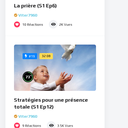
La prière (S1 Ep6)
Viter7960
10
Réactions
2K
Vues
32:08
#19
%
73
Stratégies pour une présence
totale (S1 Ep12)
Viter7960
9
Réactions
3.5K
Vues