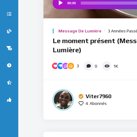
00:00
Audio
Player
Message De Lumière
3 Années Pass
Le moment présent (Mess
Lumière)
3
0
1K
Viter7960
4
Abonnés