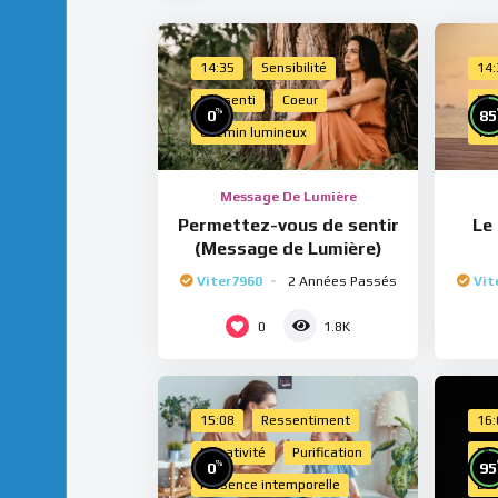
14:35
Sensibilité
14
Ressenti
Coeur
Do
%
0
85
Chemin lumineux
Te
Message De Lumière
Permettez-vous de sentir
Le
(Message de Lumière)
Viter7960
2 Années Passés
Vit
0
1.8K
15:08
Ressentiment
16
Négativité
Purification
Esp
%
0
95
Présence intemporelle
Dro