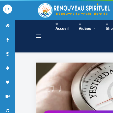
Présence Intempor
Ress
Accueil
Vidéos
Sho
♩
Présence Int
♯