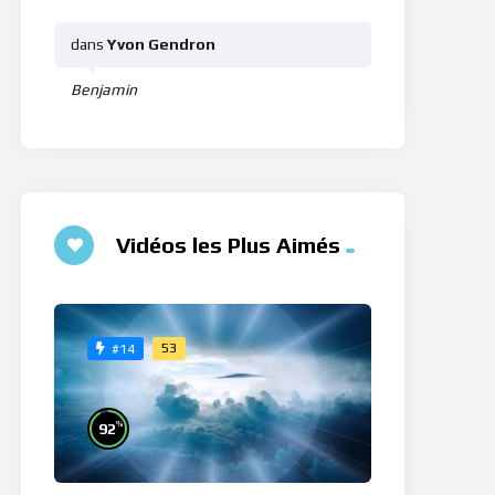
dans
Yvon Gendron
Benjamin
Vidéos les Plus Aimés
53
#14
%
92