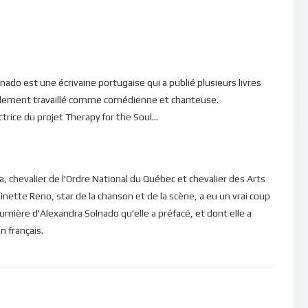
ant ! C’est la seule manière de construire un futur radieux et
es spirituelles que Dieu nous offre par sa présence afin de bâtir
sage de lumière de ton Seigneur.
ado est une écrivaine portugaise qui a publié plusieurs livres
a également travaillé comme comédienne et chanteuse.
trice du projet Therapy for the Soul...
da, chevalier de l'Ordre National du Québec et chevalier des Arts
inette Reno, star de la chanson et de la scène, a eu un vrai coup
 lumière d'Alexandra Solnado qu'elle a préfacé, et dont elle a
n français.