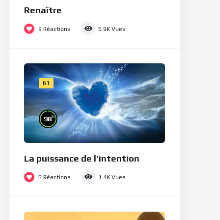
Renaître
9
Réactions
5.9K
Vues
61
%
98
La puissance de l’intention
5
Réactions
1.4K
Vues