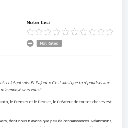
Noter Ceci
Not Rated
uis celui qui suis. Et il ajouta: C’est ainsi que tu répondras aux
s” m’a envoyé vers vous
.”
th, le Premier et le Dernier, le Créateur de toutes choses est
ers, dont nous n’avons que peu de connaissances. Néanmoins,
i-même nous donne les clefs du royaume… L’un des éléments les