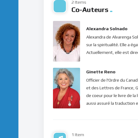
présent et faire de bons choix ici et mainten
2 Items
Co-Auteurs
prospère : profiter aujourd’hui, des ressourc
un lendemain où tout nous est déjà donné !
Alexandra Solnado
Dans le silence de ton coeur, écoute ce mes
Alexandra de Alvarenga Soln
Bonne méditation.
sur la spiritualité. Elle 
Actuellement, elle est direc
Ginette Reno
Officier de l'Ordre du Cana
et des Lettres de France, G
de coeur pour le livre de la
aussi assuré la traduction e
1 Item