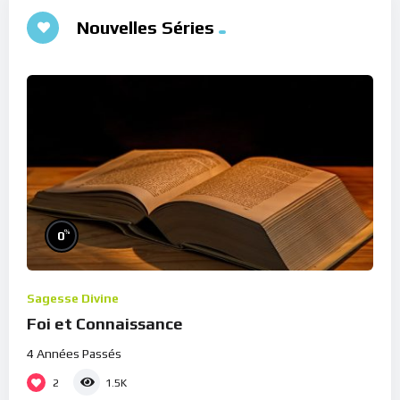
Nouvelles Séries
%
0
Sagesse Divine
Foi et Connaissance
4 Années Passés
2
1.5K