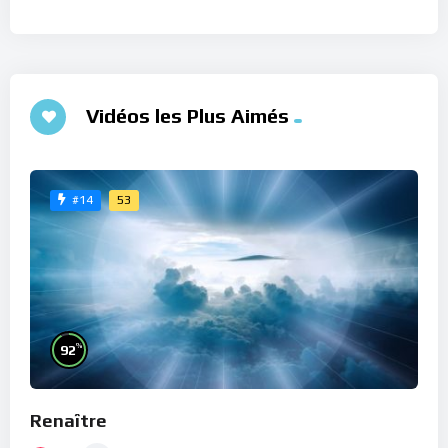
Vidéos les Plus Aimés
53
#14
%
92
Renaître