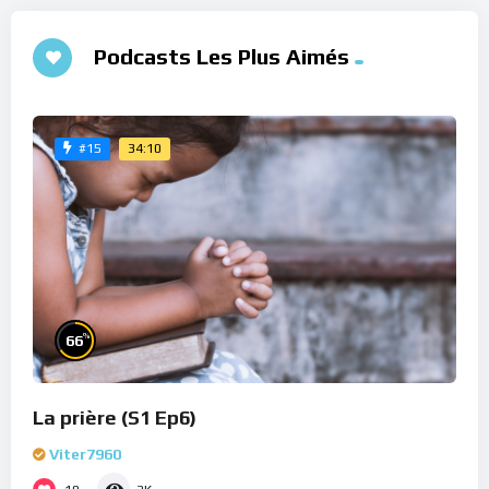
Podcasts Les Plus Aimés
34:10
#15
%
66
La prière (S1 Ep6)
Viter7960