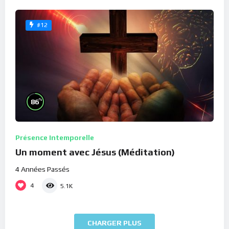
#12
%
86
Présence Intemporelle
Un moment avec Jésus (Méditation)
4 Années Passés
4
5.1K
CHARGER PLUS