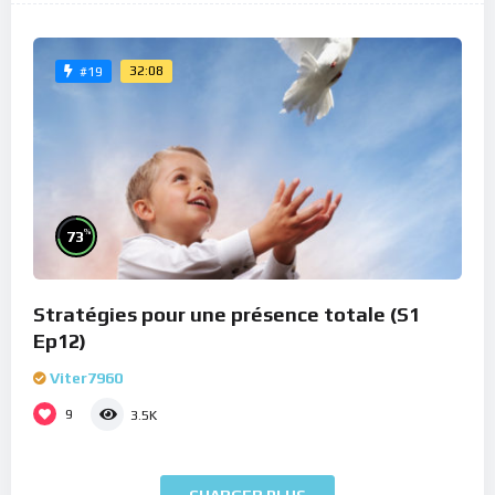
32:08
#19
%
73
Stratégies pour une présence totale (S1
Ep12)
Viter7960
9
3.5K
CHARGER PLUS