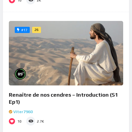
10
2K
26
#17
%
89
Renaître de nos cendres – Introduction (S1
Ep1)
Viter7960
10
2.7K