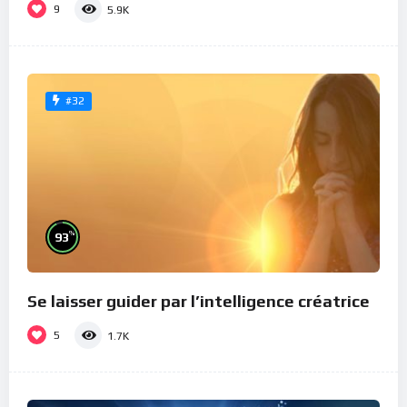
9
5.9K
#32
%
93
Se laisser guider par l’intelligence créatrice
5
1.7K