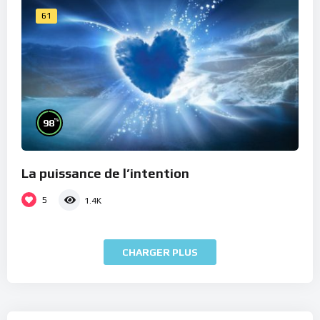
61
%
98
La puissance de l’intention
5
1.4K
CHARGER PLUS