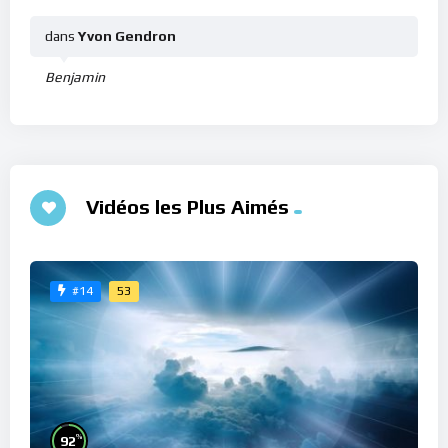
dans
Yvon Gendron
Benjamin
Vidéos les Plus Aimés
53
#14
%
92