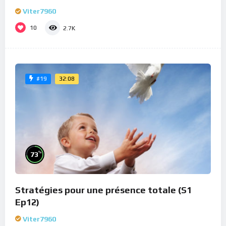
Viter7960
10
2.7K
32:08
#19
%
73
Stratégies pour une présence totale (S1
Ep12)
Viter7960