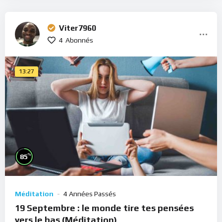
Viter7960
4
Abonnés
13:27
%
85
Méditation
4 Années Passés
19 Septembre : le monde tire tes pensées
vers le bas (Méditation)