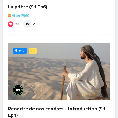
La prière (S1 Ep6)
Viter7960
10
2K
26
#17
%
89
Renaître de nos cendres – Introduction (S1
Ep1)