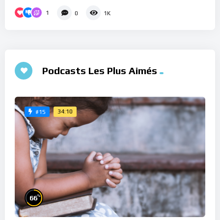
1
0
1K
Podcasts Les Plus Aimés
34:10
#15
%
66