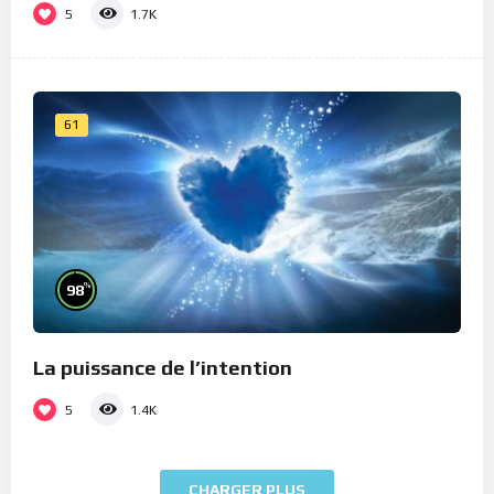
5
1.7K
61
%
98
La puissance de l’intention
5
1.4K
CHARGER PLUS