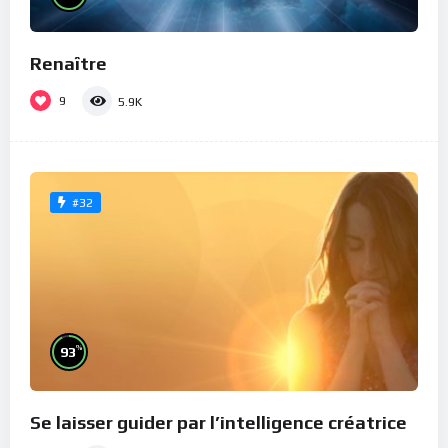
Renaître
9
5.9K
#32
%
93
Se laisser guider par l’intelligence créatrice