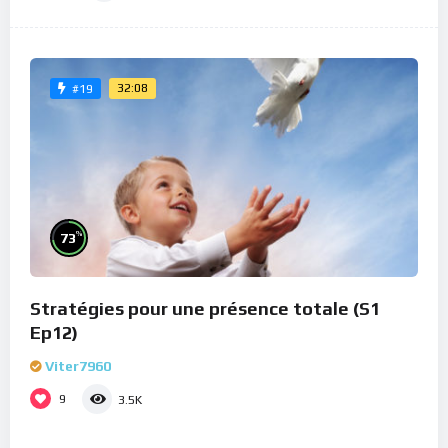
32:08
#19
%
73
Stratégies pour une présence totale (S1
Ep12)
Viter7960
9
3.5K