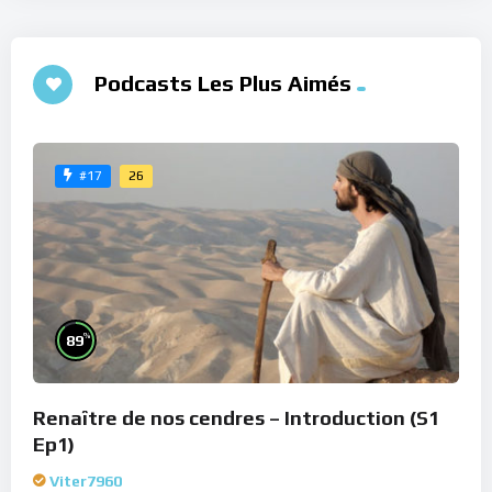
Podcasts Les Plus Aimés
26
#17
%
89
Renaître de nos cendres – Introduction (S1
Ep1)
Viter7960