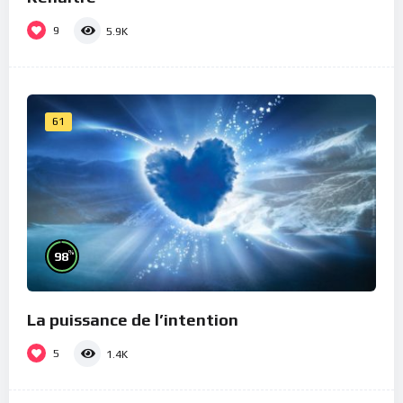
9
5.9K
61
%
98
La puissance de l’intention
5
1.4K