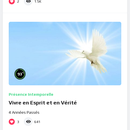
2
1.5K
%
93
Présence Intemporelle
Vivre en Esprit et en Vérité
4 Années Passés
3
641