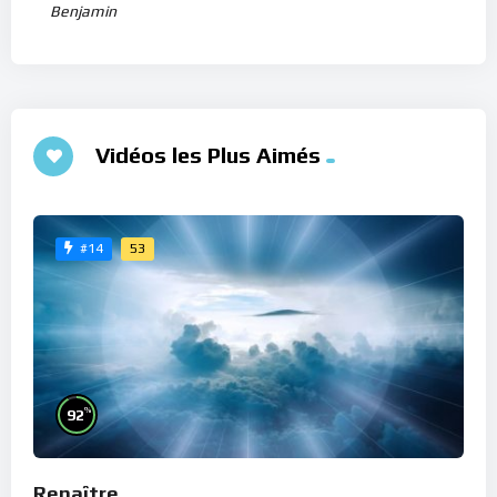
Benjamin
Vidéos les Plus Aimés
53
#14
%
92
Renaître