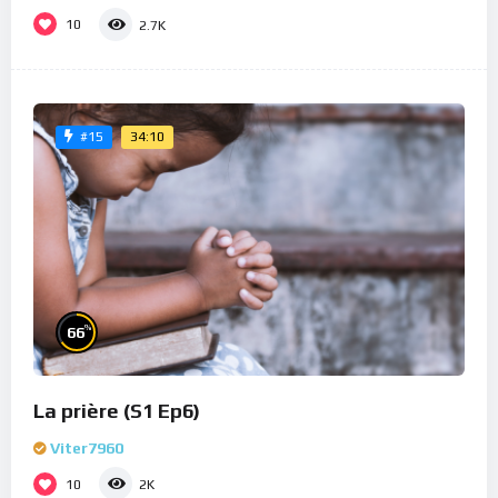
10
2.7K
34:10
#15
%
66
La prière (S1 Ep6)
Viter7960
10
2K