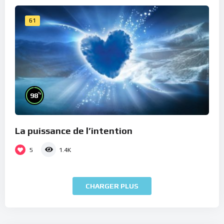
61
%
98
La puissance de l’intention
5
1.4K
CHARGER PLUS