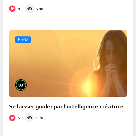
9
5.9K
#32
%
93
Se laisser guider par l’intelligence créatrice
5
1.7K