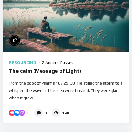
%
0
RESOURCING
2 Années Passés
The calm (Message of Light)
From the book of Psalms 107:29-30: He stilled the storm to a
whisper; the waves of the sea were hushed. They were glad
when it grew...
0
0
1.4K