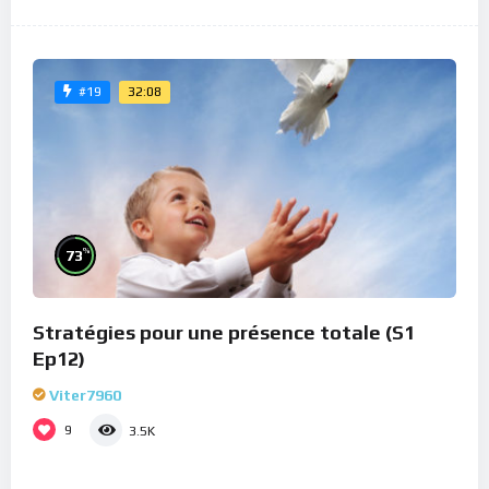
32:08
#19
%
73
Stratégies pour une présence totale (S1
Ep12)
Viter7960
9
3.5K