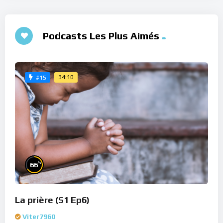
Podcasts Les Plus Aimés
34:10
#15
%
66
La prière (S1 Ep6)
Viter7960