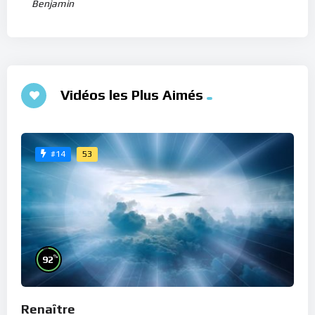
Benjamin
Vidéos les Plus Aimés
53
#14
%
92
Renaître