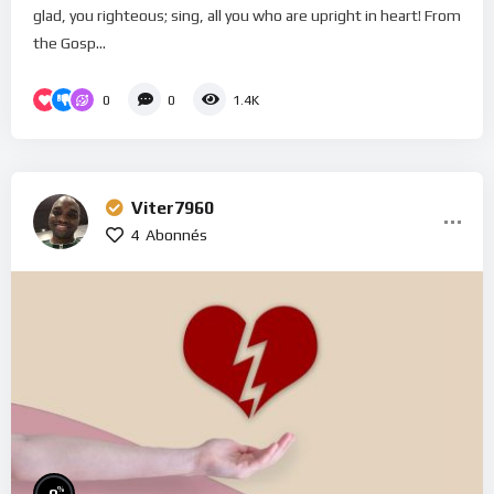
glad, you righteous; sing, all you who are upright in heart! From
the Gosp...
0
0
1.4K
Viter7960
4
Abonnés
%