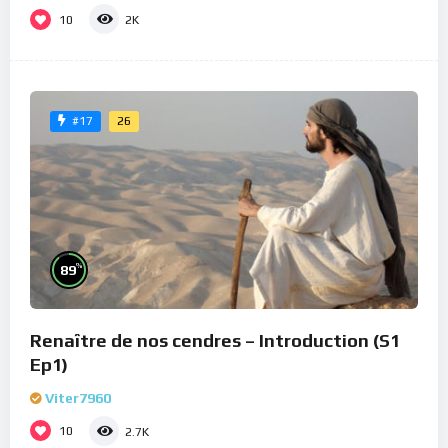
10
2K
26
#17
%
89
Renaître de nos cendres – Introduction (S1
Ep1)
Viter7960
10
2.7K