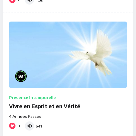
2
1.5K
%
93
Présence Intemporelle
Vivre en Esprit et en Vérité
4 Années Passés
3
641