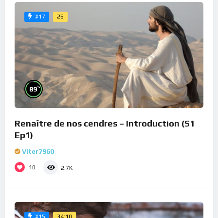
26
#17
%
89
Renaître de nos cendres – Introduction (S1
Ep1)
Viter7960
10
2.7K
34:10
#15