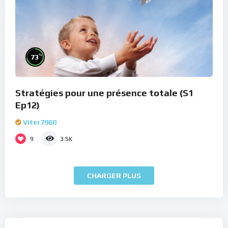
%
73
Stratégies pour une présence totale (S1
Ep12)
Viter7960
9
3.5K
CHARGER PLUS