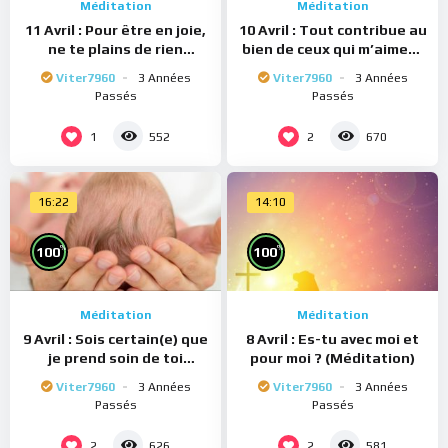
Méditation
Méditation
11 Avril : Pour être en joie,
10 Avril : Tout contribue au
ne te plains de rien
bien de ceux qui m’aiment
(Méditation)
(Méditation)
Viter7960
3 Années
Viter7960
3 Années
Passés
Passés
1
2
552
670
16:22
14:10
%
%
100
100
Méditation
Méditation
9 Avril : Sois certain(e) que
8 Avril : Es-tu avec moi et
je prend soin de toi
pour moi ? (Méditation)
(Méditation)
Viter7960
3 Années
Viter7960
3 Années
Passés
Passés
2
2
626
581