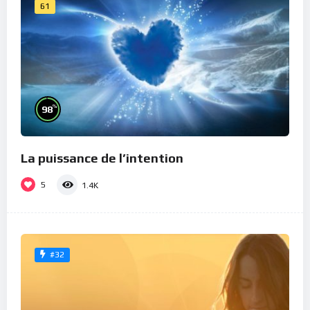
61
%
98
La puissance de l’intention
5
1.4K
#32