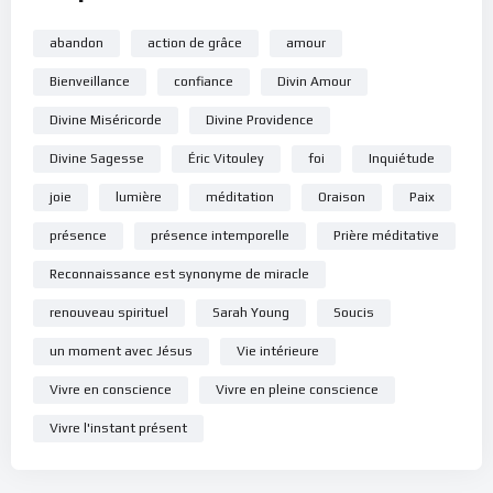
abandon
action de grâce
amour
Bienveillance
confiance
Divin Amour
Divine Miséricorde
Divine Providence
Divine Sagesse
Éric Vitouley
foi
Inquiétude
joie
lumière
méditation
Oraison
Paix
présence
présence intemporelle
Prière méditative
Reconnaissance est synonyme de miracle
renouveau spirituel
Sarah Young
Soucis
un moment avec Jésus
Vie intérieure
Vivre en conscience
Vivre en pleine conscience
Vivre l'instant présent