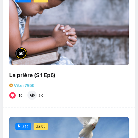
%
66
La prière (S1 Ep6)
Viter7960
10
2K
32:08
#19