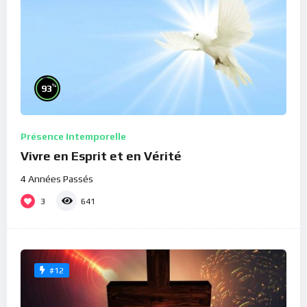
%
93
Présence Intemporelle
Vivre en Esprit et en Vérité
4 Années Passés
3
641
#12