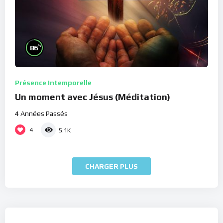
%
86
Présence Intemporelle
Un moment avec Jésus (Méditation)
4 Années Passés
4
5.1K
CHARGER PLUS