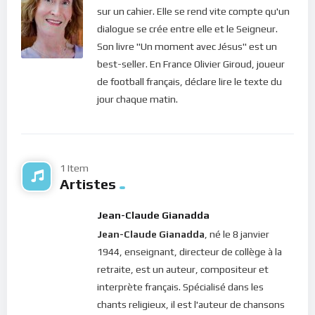
sur un cahier. Elle se rend vite compte qu'un
Bonne méditation.
dialogue se crée entre elle et le Seigneur.
Son livre "Un moment avec Jésus" est un
Pour vous inscrire directement aux publications, veuillez
best-seller. En France Olivier Giroud, joueur
cliquer ici : [newsletter_button id=2 label=”S’abonner”
de football français, déclare lire le texte du
design=”twitter”]
jour chaque matin.
Si vous voulez vous inscrire sur le site (afin d’être en mesure
de poster des commentaires) et pour les publications,
veuillez cliquer ici :
Inscription
1 Item
Artistes
Jean-Claude Gianadda
Jean-Claude Gianadda
, né le 8 janvier
1944, enseignant, directeur de collège à la
retraite, est un auteur, compositeur et
interprète français. Spécialisé dans les
chants religieux, il est l'auteur de chansons