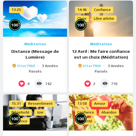
13:25
14:46
Confiance
Choix
Libre arbitre
%
%
100
100
Méditation
Méditation
Distance (Message de
12 Avril : Me faire confiance
Lumière)
est un choix (Méditation)
Viter7960
3 Années
Viter7960
3 Années
Passés
Passés
4
2
742
710
15:31
Ressentiment
13:58
Amour
Négativité
Joie
Confiance
Abandon
%
%
100
100
Présence
Sincérité