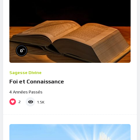
%
0
Sagesse Divine
Foi et Connaissance
4 Années Passés
2
1.5K