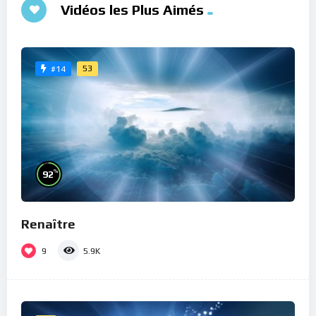
Vidéos les Plus Aimés
53
#14
%
92
Renaître
9
5.9K