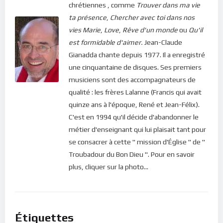
chrétiennes , comme
Trouver dans ma vie
ta présence
,
Chercher avec toi dans nos
vies
Marie
,
Love
,
Rêve d'un monde
ou
Qu'il
est formidable d'aimer.
Jean-Claude
Gianadda chante depuis 1977. Il a enregistré
une cinquantaine de disques. Ses premiers
musiciens sont des accompagnateurs de
qualité : les frères Lalanne (Francis qui avait
quinze ans à l'époque, René et Jean-Félix).
C'est en 1994 qu'il décide d'abandonner le
métier d'enseignant qui lui plaisait tant pour
se consacrer à cette " mission d'Église " de "
Troubadour du Bon Dieu ". Pour en savoir
plus, cliquer sur la photo...
Étiquettes