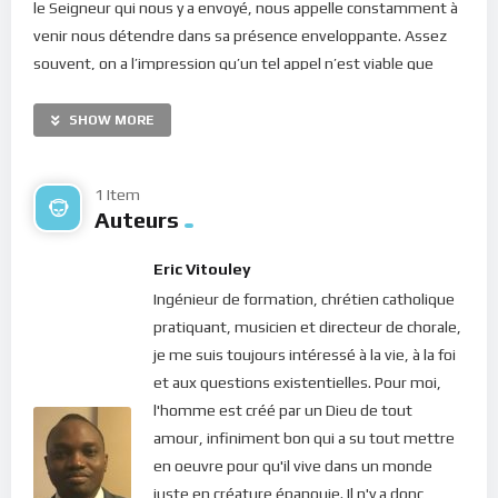
le Seigneur qui nous y a envoyé, nous appelle constamment à
venir nous détendre dans sa présence enveloppante. Assez
souvent, on a l’impression qu’un tel appel n’est viable que
dans un monde calme ou rien ne presse mais c’est tout à fait
le contraire ! Dieu sait que nous vivons dans un monde difficile.
SHOW MORE
Il nous l’a dit, nous aurons à souffrir. Toutefois, ceci est
nécessaire pour que notre esprit grandisse et se
1 Item
perfectionne. C’est donc à travers toutes ces situations que
Auteurs
nous allons apprendre. Le Seigneur en est tout à fait
conscient et c’est pourquoi il nous propose son
Eric Vitouley
accompagnement.
Ingénieur de formation, chrétien catholique
pratiquant, musicien et directeur de chorale,
Certes, il n’est guère évident de s’élever au-dessus des
je me suis toujours intéressé à la vie, à la foi
circonstances, surtout si elles sont pénibles. Comment
et aux questions existentielles. Pour moi,
réussir, en effet, à s’intégrer que tout va bien et qu’il faille
l'homme est créé par un Dieu de tout
continuer à faire confiance quand on a perdu un être cher ou
amour, infiniment bon qui a su tout mettre
encore lorsqu’on sombre dans l’abîme ? Néanmoins, voilà
en oeuvre pour qu'il vive dans un monde
l’exercice que le Seigneur nous invite à faire chaque jour. Il
juste en créature épanouie. Il n'y a donc