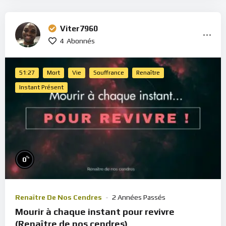
Viter7960
4
Abonnés
51:27
Mort
Vie
Souffrance
Renaître
Instant Présent
%
0
Renaître De Nos Cendres
2 Années Passés
Mourir à chaque instant pour revivre
(Renaître de nos cendres)