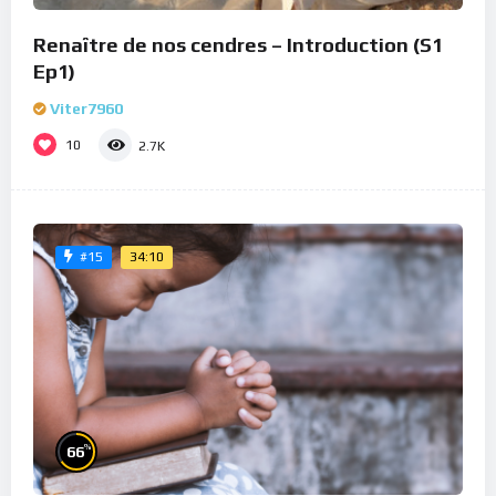
Renaître de nos cendres – Introduction (S1
Ep1)
Viter7960
10
2.7K
34:10
#15
%
66