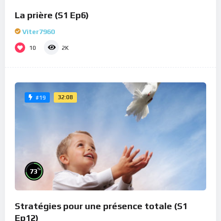
La prière (S1 Ep6)
Viter7960
10
2K
32:08
#19
%
73
Stratégies pour une présence totale (S1
Ep12)