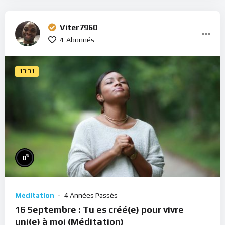
Viter7960
4
Abonnés
13:31
%
0
Méditation
4 Années Passés
16 Septembre : Tu es créé(e) pour vivre
uni(e) à moi (Méditation)