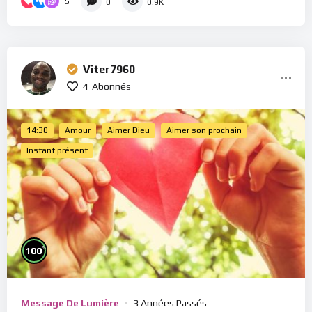
5
0
0.9K
Viter7960
4
Abonnés
14:30
Amour
Aimer Dieu
Aimer son prochain
Instant présent
%
100
Message De Lumière
3 Années Passés