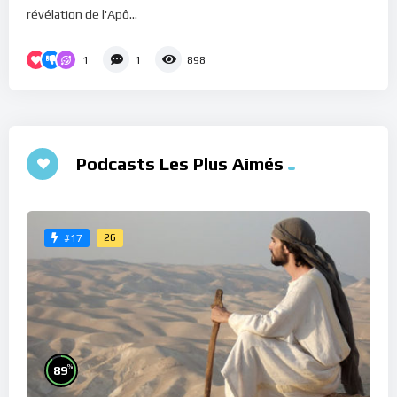
révélation de l'Apô...
1
1
898
Podcasts Les Plus Aimés
26
#17
%
89