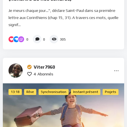
Je meurs chaque jour...", déclare Saint-Paul dans sa première
lettre aux Corinthiens (chap 15, 31). A travers ces mots, quelle
signif...
0
0
305
Viter7960
4
Abonnés
13:18
Rêve
Synchronisation
Instant présent
Projets