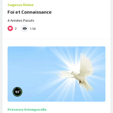
Sagesse Divine
Foi et Connaissance
4 Années Passés
2
1.5K
%
93
Présence Intemporelle