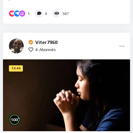
1
0
507
Viter7960
4
Abonnés
14:44
%
100