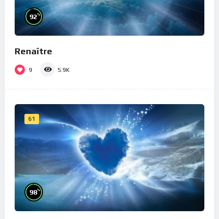
%
92
Renaître
9
5.9K
61
%
98