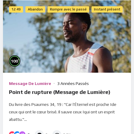
12:49
Abandon
Rompre avec le passé
Instant présent
%
100
Message De Lumière
3 Années Passés
Point de rupture (Message de Lumière)
Du livre des Psaumes 34, 19 : "Car l’Éternel est proche |de
ceux qui ont le cœur brisé. Il sauve ceux |qui ont un esprit
abattu."...