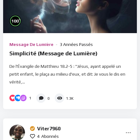
%
100
Message De Lumière
3 Années Passés
Simplicité (Message de Lumière)
De l'Évangile de Matthieu 18.2-5 : "Jésus, ayant appelé un
petit enfant, le plaça au milieu d'eux, et dit: Je vous le dis en
vérité,...
1
0
1.3K
Viter7960
4
Abonnés