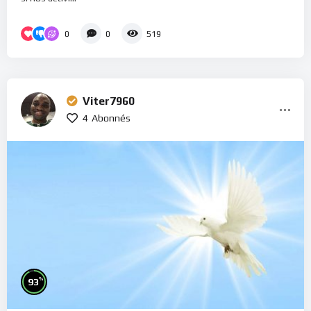
0
0
519
Viter7960
4
Abonnés
%
93