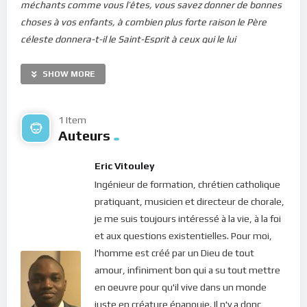
méchants comme vous l’êtes, vous savez donner de bonnes
choses à vos enfants, à combien plus forte raison le Père
céleste donnera-t-il le Saint-Esprit à ceux qui le lui
demandent
” (Luc 11.13). Il sait, lui qui nous a créé(e), que dans
notre ignorance et dans nos faiblesses, nous ne savons pas
SHOW MORE
toujours ce qui est bon pour nous. C’est pourquoi il nous
instruit. Il nous éclaire sur l’essentiel de notre vie. Ses
1 Item
richesses sont immenses et infinies mais on ne peut les
Auteurs
percevoir que dans une certaine disposition spirituelle ! Voilà
ce qu’exprime Jacques (chap 4.3) dans ce passage : “
Vous
Eric Vitouley
demandez, et vous ne recevez pas, parce que vous
Ingénieur de formation, chrétien catholique
demandez mal, dans le but de satisfaire vos passions
“.
pratiquant, musicien et directeur de chorale,
je me suis toujours intéressé à la vie, à la foi
En effet, la grande majorité des hommes dans notre monde
et aux questions existentielles. Pour moi,
ne cherchent souvent que la facilité. Quand on vient à Dieu,
l'homme est créé par un Dieu de tout
c’est d’abord et avant tout pour ses promesses de
amour, infiniment bon qui a su tout mettre
bénédictions pour nous. Les assemblées de prière sont
en oeuvre pour qu'il vive dans un monde
gorgées de gens assoiffés, non pas forcément de Dieu, mais
juste en créature épanouie. Il n'y a donc