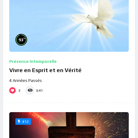
%
93
Présence Intemporelle
Vivre en Esprit et en Vérité
4 Années Passés
3
641
#12