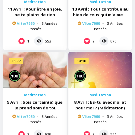
Méditation
Méditation
11 Avril : Pour être en joie,
10 Avril : Tout contribue au
ne te plains de rien
bien de ceux qui m’aiment
(Méditation)
(Méditation)
Viter7960
3 Années
Viter7960
3 Années
Passés
Passés
1
2
552
670
16:22
14:10
%
%
100
100
Méditation
Méditation
9 Avril : Sois certain(e) que
8 Avril : Es-tu avec moi et
je prend soin de toi
pour moi ? (Méditation)
(Méditation)
Viter7960
3 Années
Viter7960
3 Années
Passés
Passés
2
2
626
581