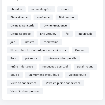
abandon
action de grâce
amour
Bienveillance
confiance
Divin Amour
Divine Miséricorde
Divine Providence
Divine Sagesse
Éric Vitouley
foi
Inquiétude
joie
lumière
méditation
Ne me cherche d'abord pour mes miracles
Oraison
Paix
présence
présence intemporelle
Prière méditative
renouveau spirituel
Sarah Young
Soucis
un moment avec Jésus
Vie intérieure
Vivre en conscience
Vivre en pleine conscience
Vivre l'instant présent