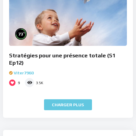
%
73
Stratégies pour une présence totale (S1
Ep12)
Viter7960
9
3.5K
CHARGER PLUS