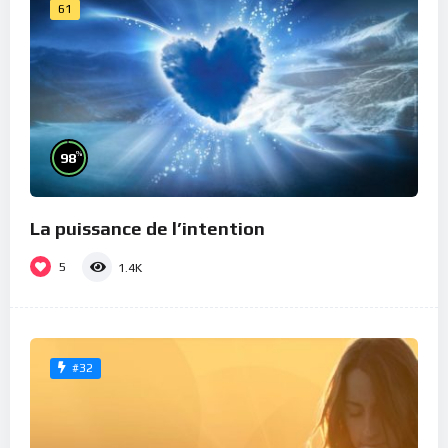
61
%
98
La puissance de l’intention
5
1.4K
#32