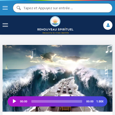
♪
♫ ♩
♩
♫
♯ ♬
♮
1.00X
00:00
00:00
Audio