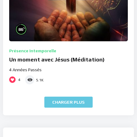
%
86
Présence Intemporelle
Un moment avec Jésus (Méditation)
4 Années Passés
4
5.1K
CHARGER PLUS