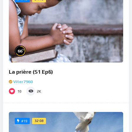
%
66
La prière (S1 Ep6)
Viter7960
10
2K
32:08
#19