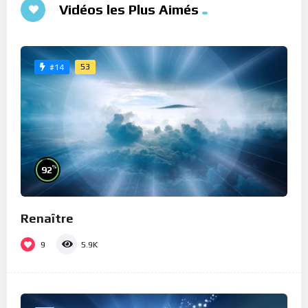
Vidéos les Plus Aimés
53
#14
%
92
Renaître
9
5.9K