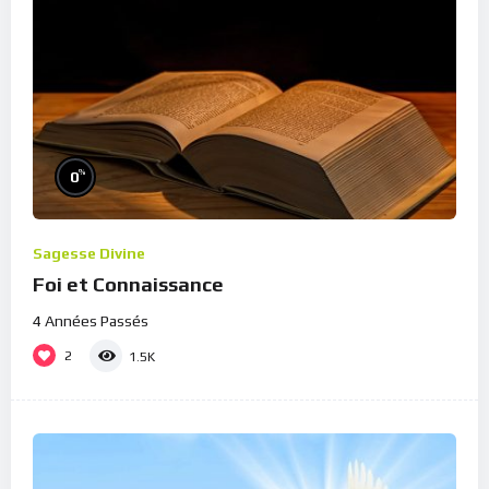
%
0
Sagesse Divine
Foi et Connaissance
4 Années Passés
2
1.5K