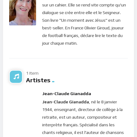
sur un cahier. Elle se rend vite compte qu'un
nos problèmes, nous passons à côté des bienfaits de Dieu. Et
dialogue se crée entre elle et le Seigneur.
c’est pour nous protéger de cela que le Seigneur nous dit : “
Tu
Son livre "Un moment avec Jésus" est un
aimeras le Seigneur, ton Dieu, de tout ton coeur, de toute
best-seller. En France Olivier Giroud, joueur
ton âme, et de toute ta pensée
” (Matthieu 22.37). En
de football français, déclare lire le texte du
d’autres termes, toute notre attention et notre vie doivent
jour chaque matin.
être constamment fixées sur le ciel peu importent les
circonstances !
Le Christ sait que, dans notre vie terrestre, nous avons des
besoins. Et pourtant il ne nous incite pas à nous y accrocher…
1 Item
Artistes
C’est dans la mesure où nous nous détachons des problèmes
que nous trouvons les solutions ! Car dans l’abondance des
Jean-Claude Gianadda
richesses divines, la sensation de manque n’est qu’une
Jean-Claude Gianadda
, né le 8 janvier
illusion. A chaque fois que je sens un manque, c’est qu’il y a
1944, enseignant, directeur de collège à la
quelque chose que je n’arrive pas à faire pour aller chercher la
retraite, est un auteur, compositeur et
grâce. Pour simplifier tout cela, le Seigneur nous demande
interprète français. Spécialisé dans les
une seule chose : Le chercher de tout notre coeur puisqu’en
chants religieux, il est l'auteur de chansons
Lui nous avons tout le reste. Gravons donc ceci dans notre