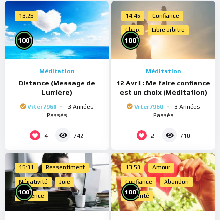
13:25
14:46
Confiance
Choix
Libre arbitre
%
%
100
100
Méditation
Méditation
Distance (Message de
12 Avril : Me faire confiance
Lumière)
est un choix (Méditation)
Viter7960
3 Années
Viter7960
3 Années
Passés
Passés
4
2
742
710
15:31
Ressentiment
13:58
Amour
Négativité
Joie
Confiance
Abandon
%
%
100
100
Présence
Sincérité