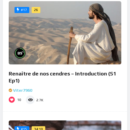
26
#17
%
89
Renaître de nos cendres – Introduction (S1
Ep1)
Viter7960
10
2.7K
34:10
#15