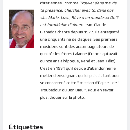
chrétiennes , comme
Trouver dans ma vie
coeur :
pour baigner dans les miracles, il faudra d’abord se
ta présence
,
Chercher avec toi dans nos
détacher du besoin de miracle, et chercher profondément
vies
Marie
,
Love
,
Rêve d'un monde
ou
Qu'il
Dieu, la source de tout miracle.
Voilà le secret !
est formidable d'aimer.
Jean-Claude
Bonne méditation.
Gianadda chante depuis 1977. Il a enregistré
une cinquantaine de disques. Ses premiers
Pour vous inscrire directement aux publications, veuillez
musiciens sont des accompagnateurs de
cliquer ici : [newsletter_button id=2 label=”S’abonner”
qualité : les frères Lalanne (Francis qui avait
design=”twitter”]
quinze ans à l'époque, René et Jean-Félix).
C'est en 1994 qu'il décide d'abandonner le
Si vous voulez vous inscrire sur le site (afin d’être en mesure
métier d'enseignant qui lui plaisait tant pour
de poster des commentaires) et pour les publications,
se consacrer à cette " mission d'Église " de "
veuillez cliquer ici :
Inscription
Troubadour du Bon Dieu ". Pour en savoir
plus, cliquer sur la photo...
Étiquettes