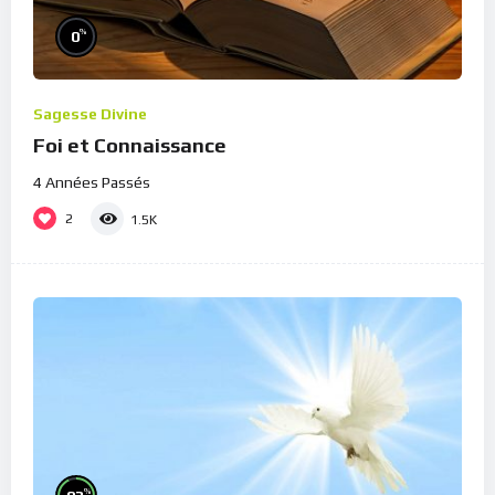
%
0
Sagesse Divine
Foi et Connaissance
4 Années Passés
2
1.5K
%