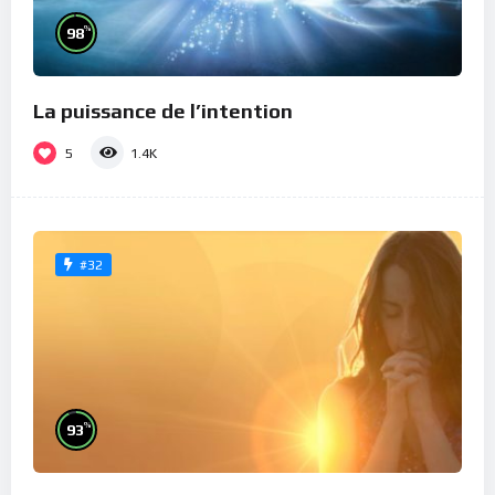
%
98
La puissance de l’intention
5
1.4K
#32
%
93