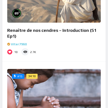
%
89
Renaître de nos cendres – Introduction (S1
Ep1)
Viter7960
10
2.7K
34:10
#15