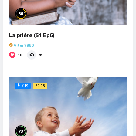
%
66
La prière (S1 Ep6)
Viter7960
10
2K
32:08
#19
%
73