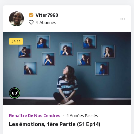
Viter7960
4
Abonnés
34:11
%
80
Renaître De Nos Cendres
4 Années Passés
Les émotions, 1ère Partie (S1 Ep14)