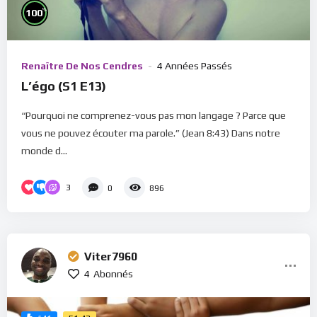
%
100
Renaître De Nos Cendres
4 Années Passés
L’égo (S1 E13)
“Pourquoi ne comprenez-vous pas mon langage ? Parce que
vous ne pouvez écouter ma parole.” (Jean 8:43) Dans notre
monde d...
3
0
896
Viter7960
4
Abonnés