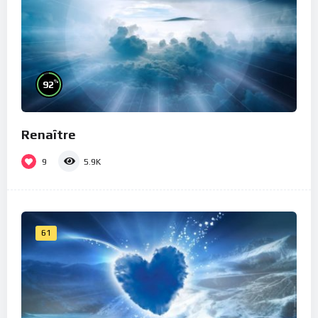
%
92
Renaître
9
5.9K
61