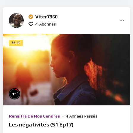
Viter7960
4
Abonnés
36:40
%
15
Renaître De Nos Cendres
4 Années Passés
Les négativités (S1 Ep17)