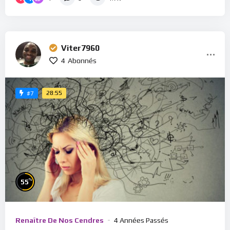
Viter7960
4
Abonnés
28:55
#7
%
55
Renaître De Nos Cendres
4 Années Passés