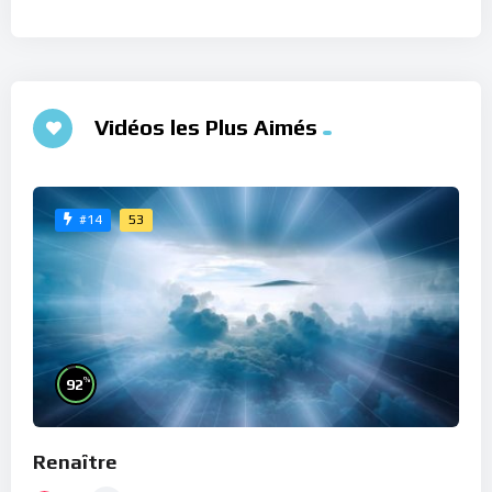
Vidéos les Plus Aimés
53
#14
%
92
Renaître