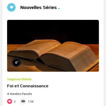
Nouvelles Séries
%
0
Sagesse Divine
Foi et Connaissance
4 Années Passés
2
1.5K