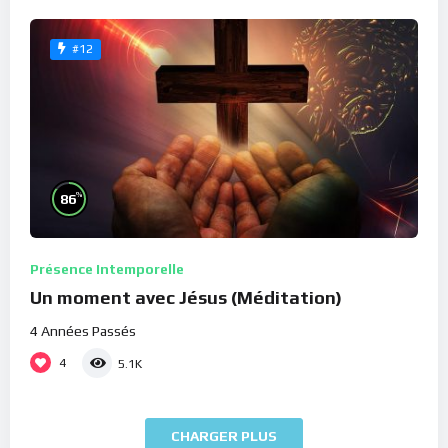
#12
%
86
Présence Intemporelle
Un moment avec Jésus (Méditation)
4 Années Passés
4
5.1K
CHARGER PLUS