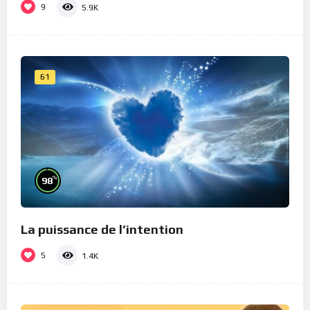
9
5.9K
61
%
98
La puissance de l’intention
5
1.4K