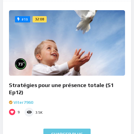
32:08
#19
%
73
Stratégies pour une présence totale (S1
Ep12)
Viter7960
9
3.5K
CHARGER PLUS