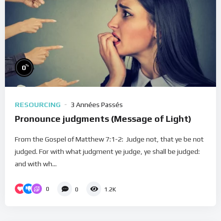
%
0
RESOURCING
3 Années Passés
Pronounce judgments (Message of Light)
From the Gospel of Matthew 7:1-2: Judge not, that ye be not
judged. For with what judgment ye judge, ye shall be judged:
and with wh...
0
0
1.2K