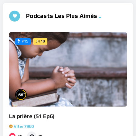
Podcasts Les Plus Aimés
34:10
#15
%
66
La prière (S1 Ep6)
Viter7960