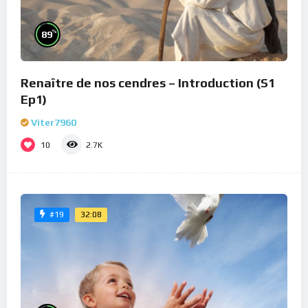
%
89
Renaître de nos cendres – Introduction (S1
Ep1)
Viter7960
10
2.7K
32:08
#19