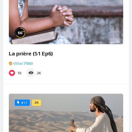
%
66
La prière (S1 Ep6)
Viter7960
10
2K
26
#17