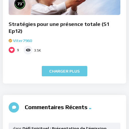
%
73
Stratégies pour une présence totale (S1
Ep12)
Viter7960
9
3.5K
CHARGER PLUS
Commentaires Récents
dans
Défi Spirituel : Présentation de l’émission