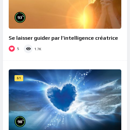
%
93
Se laisser guider par l’intelligence créatrice
5
1.7K
61
%
98