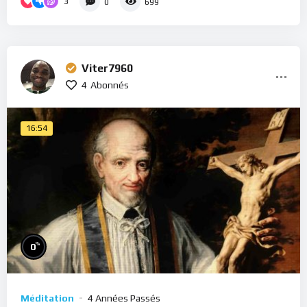
3
0
699
Viter7960
4
Abonnés
16:54
%
0
Méditation
4 Années Passés