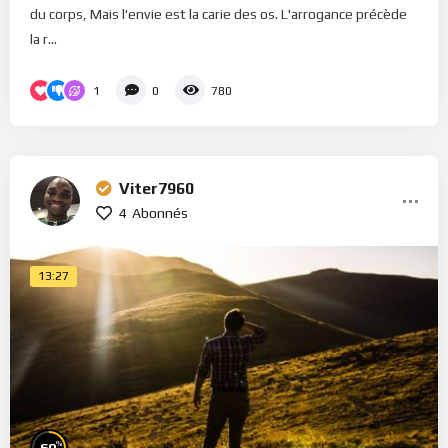
du corps, Mais l'envie est la carie des os. L'arrogance précède
la r...
1
0
780
Viter7960
4
Abonnés
13:27
%