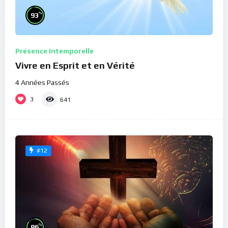
%
93
Présence Intemporelle
Vivre en Esprit et en Vérité
4 Années Passés
3
641
#12
%
86