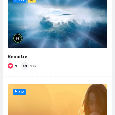
%
92
Renaître
9
5.9K
#32