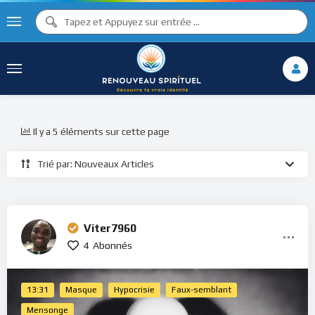
Il y a 5 éléments sur cette page
Trié par: Nouveaux Articles
Viter7960
4
Abonnés
13:31
Masque
Hypocrisie
Faux-semblant
Mensonge