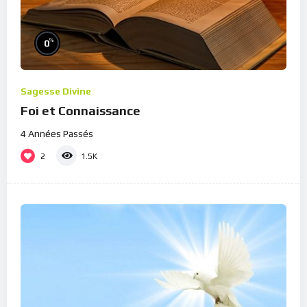
%
0
Sagesse Divine
Foi et Connaissance
4 Années Passés
2
1.5K