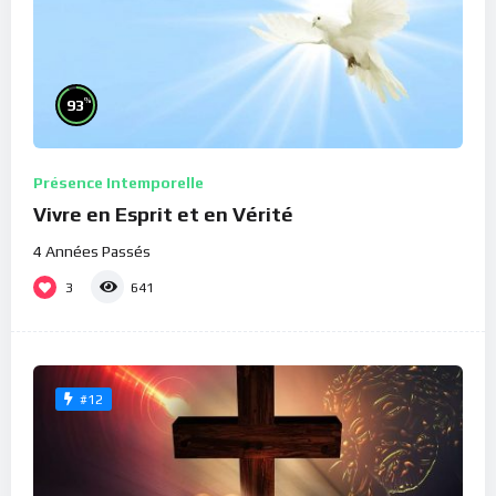
%
93
Présence Intemporelle
Vivre en Esprit et en Vérité
4 Années Passés
3
641
#12