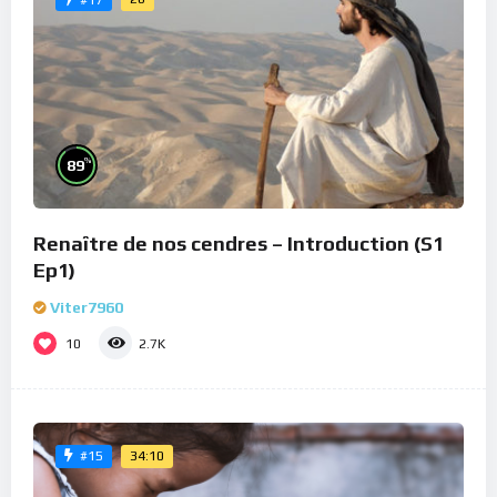
%
89
Renaître de nos cendres – Introduction (S1
Ep1)
Viter7960
10
2.7K
34:10
#15