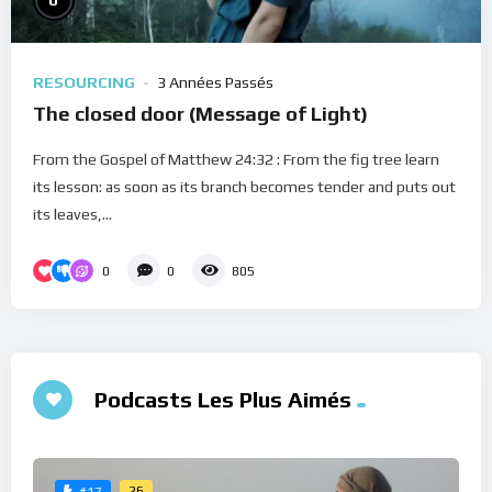
0
RESOURCING
3 Années Passés
The closed door (Message of Light)
From the Gospel of Matthew 24:32 : From the fig tree learn
its lesson: as soon as its branch becomes tender and puts out
its leaves,...
0
0
805
Podcasts Les Plus Aimés
26
#17