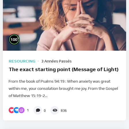
%
100
RESOURCING
3 Années Passés
The exact starting point (Message of Light)
From the book of Psalms 94:19 : When anxiety was great
within me, your consolation brought me joy. From the Gospel
of Matthew 15:19-2...
1
0
836