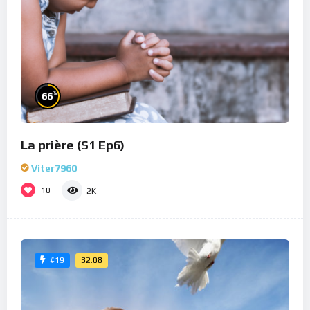
%
66
La prière (S1 Ep6)
Viter7960
10
2K
32:08
#19