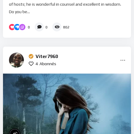
of hosts; he is wonderful in counsel and excellent in wisdom.
Do you be...
0
0
802
Viter7960
4
Abonnés
%