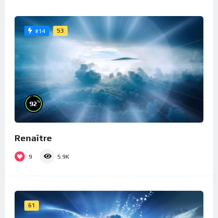
53
#14
%
92
Renaître
9
5.9K
61