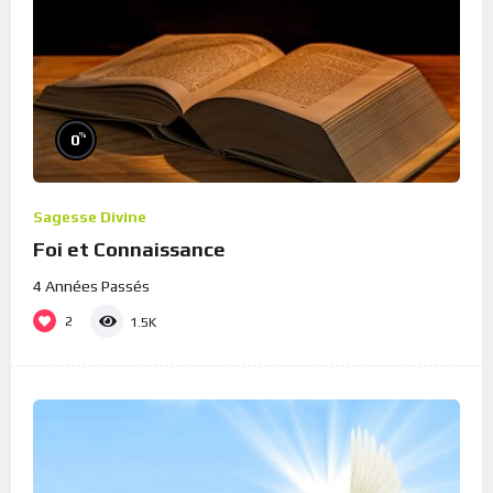
%
0
Sagesse Divine
Foi et Connaissance
4 Années Passés
2
1.5K