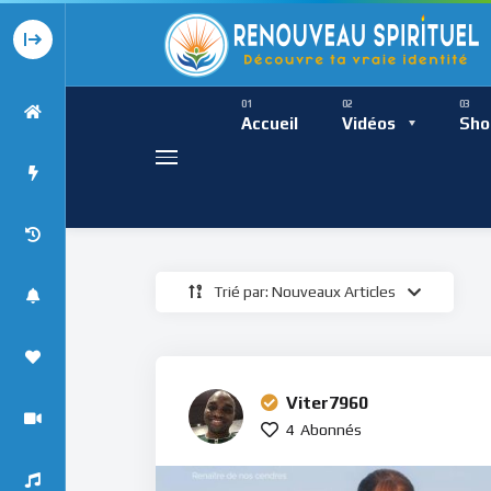
Présence Intempor
Ress
Accueil
Vidéos
Sho
Trié par: Nouveaux Articles
Présence Int
Viter7960
4
Abonnés