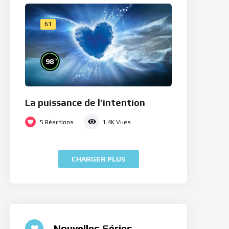
61
%
98
La puissance de l’intention
5
Réactions
1.4K
Vues
CHARGER PLUS
Nouvelles Séries