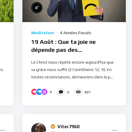
%
0
Méditation
4 Années Passés
19 Août : Que ta joie ne
dépende pas des
circonstances (Méditation)
Le Christ nous répète encore aujourd'hui que
rs
sa grâce nous suffit (2 Corinthiens 12, 9). En
toutes circonstances, demeurons dans la p...
0
0
801
Viter7960