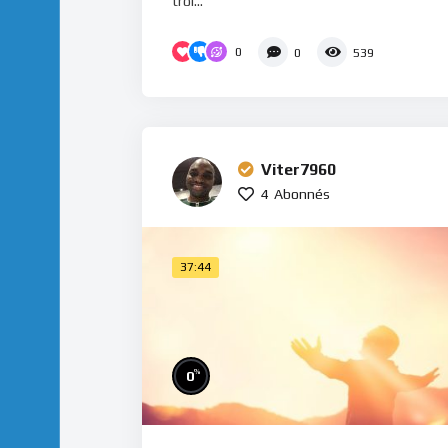
troi...
0
0
539
Viter7960
4
Abonnés
37:44
%
0