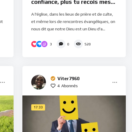
confiance, plus tu recois mes
grâces (Méditation)
A l'église, dans les lieux de prière et de culte,
it
et même lors de rencontres évangéliques, on
nous dit que notre Dieu est un Dieu d'a...
3
0
520
Viter7960
4
Abonnés
17:33