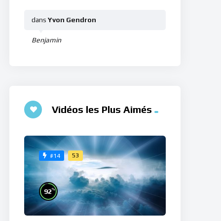
dans
Yvon Gendron
Benjamin
Vidéos les Plus Aimés
53
#14
%
92