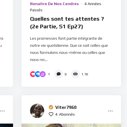
Renaître De Nos Cendres
4 Années
Passés
Quelles sont tes attentes ?
(2e Partie, S1 Ep27)
is
Les promesses font partie intégrante de
u
notre vie quotidienne. Que ce soit celles que
nous formulons nous-même ou celles que
nous rec...
1
0
1.1K
Viter7960
4
Abonnés