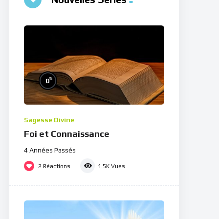
%
0
Sagesse Divine
Foi et Connaissance
4 Années Passés
2
Réactions
1.5K
Vues