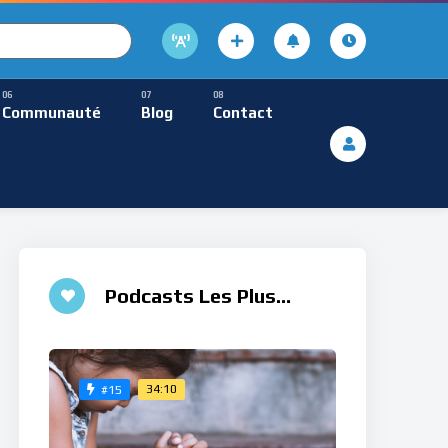
cture
usique Méditative
Communauté
Blog
Contact
De Lecture
ques
Musique Méditative
Podcasts Les Plus
Aimés
34:10
#15