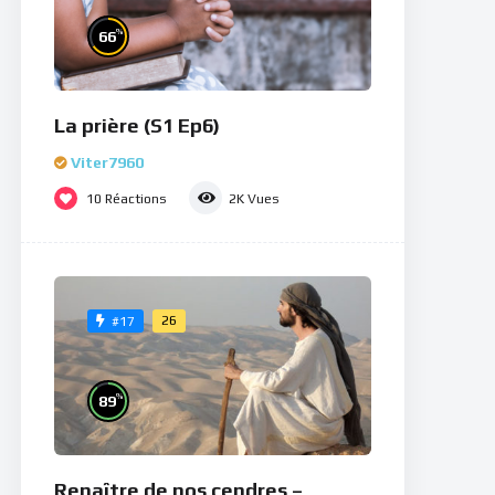
%
66
La prière (S1 Ep6)
Viter7960
10
Réactions
2K
Vues
26
#17
%
89
Renaître de nos cendres –