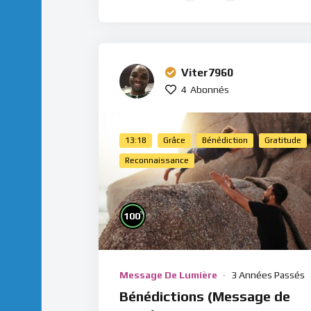
Viter7960
4
Abonnés
13:18
Grâce
Bénédiction
Gratitude
Reconnaissance
%
100
Message De Lumière
3 Années Passés
Bénédictions (Message de