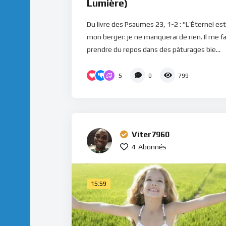
Lumière)
Du livre des Psaumes 23, 1-2 : "L’Éternel est
mon berger: je ne manquerai de rien. Il me fa
prendre du repos dans des pâturages bie...
5
0
799
Viter7960
4
Abonnés
15:59