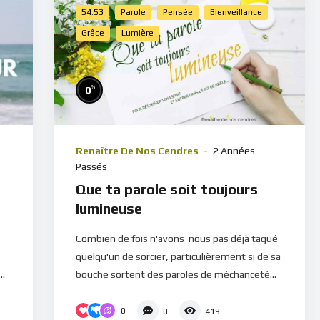
54:53
Parole
Pensée
Bienveillance
Grâce
Lumière
%
0
Renaître De Nos Cendres
2 Années
Passés
Que ta parole soit toujours
lumineuse
Combien de fois n'avons-nous pas déjà tagué
quelqu'un de sorcier, particulièrement si de sa
..
bouche sortent des paroles de méchanceté...
0
0
419