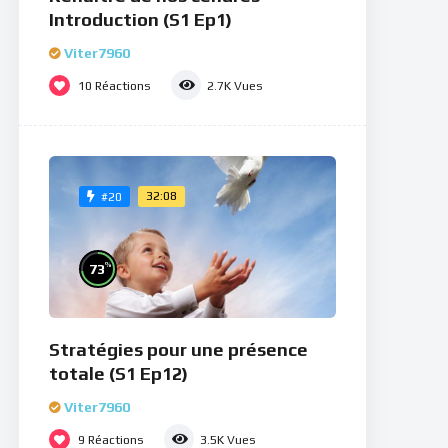
Introduction (S1 Ep1)
Viter7960
10
Réactions
2.7K
Vues
32:08
#20
%
73
Stratégies pour une présence
totale (S1 Ep12)
Viter7960
9
Réactions
3.5K
Vues