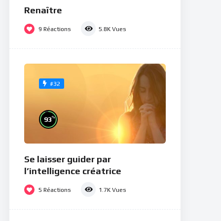
Renaître
9
Réactions
5.8K
Vues
#32
%
93
Se laisser guider par
l’intelligence créatrice
5
Réactions
1.7K
Vues