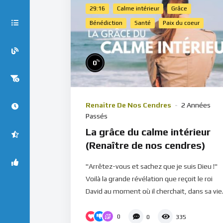
29:16
Calme intérieur
Grâce
Bénédiction
Santé
Paix du coeur
%
0
Renaître De Nos Cendres
2 Années
Passés
La grâce du calme intérieur
(Renaître de nos cendres)
"Arrêtez-vous et sachez que je suis Dieu !"
Voilà la grande révélation que reçoit le roi
David au moment où il cherchait, dans sa vie.
0
0
335