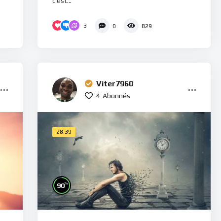
c'est...
3
0
829
Viter7960
4
Abonnés
28:39
%
90