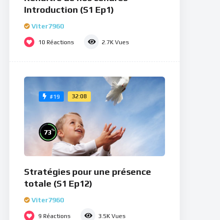
Introduction (S1 Ep1)
Viter7960
10
Réactions
2.7K
Vues
32:08
#19
%
73
Stratégies pour une présence
totale (S1 Ep12)
Viter7960
9
Réactions
3.5K
Vues