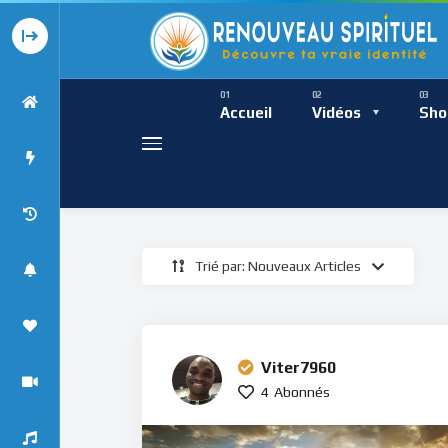
Présence Intempor
Ress
Accueil
Vidéos
Sho
Trié par: Nouveaux Articles
Présence Int
Viter7960
4
Abonnés