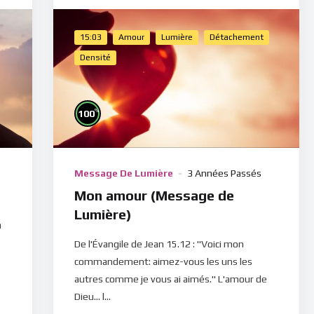
15:03
Amour
Lumière
Détachement
Densité
%
100
Message De Lumière
3 Années Passés
Mon amour (Message de
Lumière)
a
De l'Évangile de Jean 15.12 : "Voici mon
commandement: aimez-vous les uns les
autres comme je vous ai aimés." L'amour de
Dieu... l...