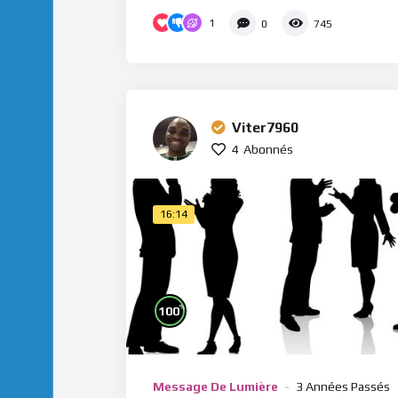
1
0
745
Viter7960
4
Abonnés
16:14
%
100
Message De Lumière
3 Années Passés