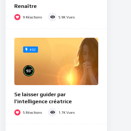
Renaître
9
Réactions
5.9K
Vues
#32
%
93
Se laisser guider par
l’intelligence créatrice
5
Réactions
1.7K
Vues