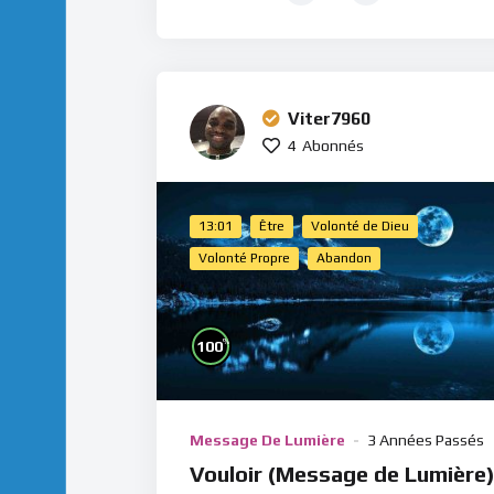
Viter7960
4
Abonnés
13:01
Être
Volonté de Dieu
Volonté Propre
Abandon
%
100
Message De Lumière
3 Années Passés
Vouloir (Message de Lumière