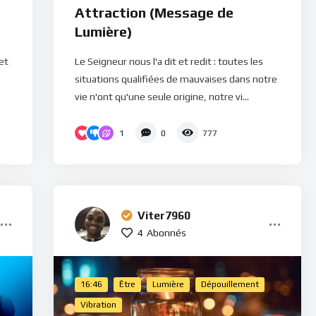
Attraction (Message de
Lumière)
jet
Le Seigneur nous l'a dit et redit : toutes les
situations qualifiées de mauvaises dans notre
vie n'ont qu'une seule origine, notre vi...
1
0
777
Viter7960
4
Abonnés
16:46
Être
Lumière
Dépouillement
Vibration