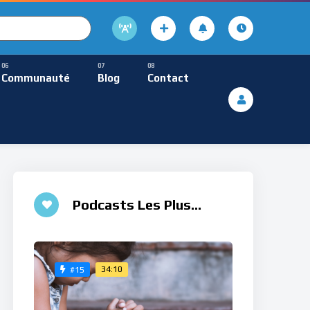
cture
usique Méditative
Communauté
Blog
Contact
De Lecture
ques
Musique Méditative
Podcasts Les Plus
Aimés
34:10
#15