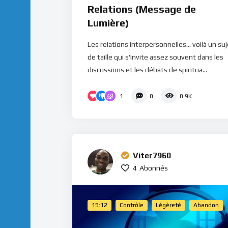
Relations (Message de
Lumière)
Les relations interpersonnelles... voilà un su
de taille qui s'invite assez souvent dans les
discussions et les débats de spiritua...
1
0
0.9K
Viter7960
4
Abonnés
15:12
Contrôle
Légèreté
Abandon