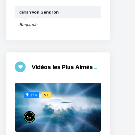
dans
Yvon Gendron
Benjamin
Vidéos les Plus Aimés
53
#14
%
92