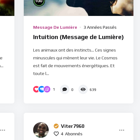
100
Message De Lumière
3 Années Passés
Intuition (Message de Lumière)
Les animaux ont des instincts... Ces signes
ce
minuscules qui mènent leur vie. Le Cosmos
..
est fait de mouvements énergétiques. Et
toute l...
1
0
639
Viter7960
4
Abonnés