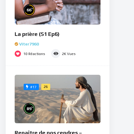
%
66
La prière (S1 Ep6)
Viter7960
10
Réactions
2K
Vues
26
#17
%
89
Renaître de nos cendres –