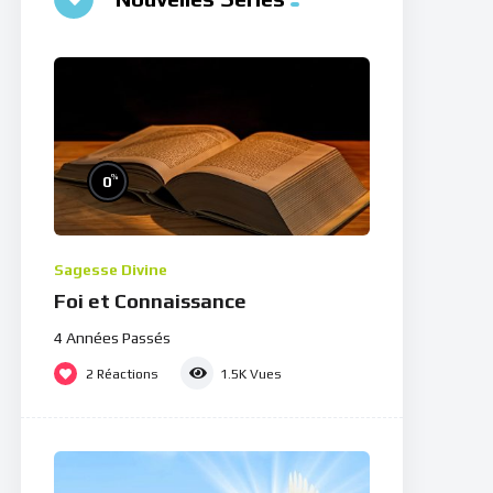
%
0
Sagesse Divine
Foi et Connaissance
4 Années Passés
2
Réactions
1.5K
Vues