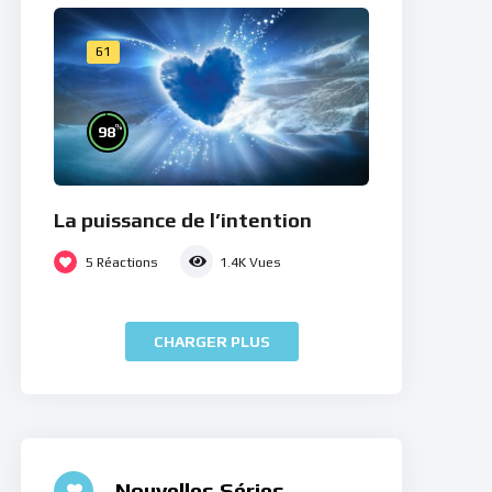
61
%
98
La puissance de l’intention
5
Réactions
1.4K
Vues
CHARGER PLUS
Nouvelles Séries