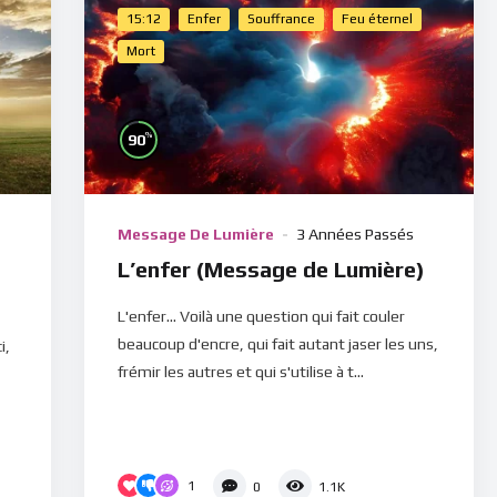
15:12
Enfer
Souffrance
Feu éternel
Mort
%
90
Message De Lumière
3 Années Passés
L’enfer (Message de Lumière)
L'enfer... Voilà une question qui fait couler
beaucoup d'encre, qui fait autant jaser les uns,
i,
frémir les autres et qui s'utilise à t...
1
0
1.1K