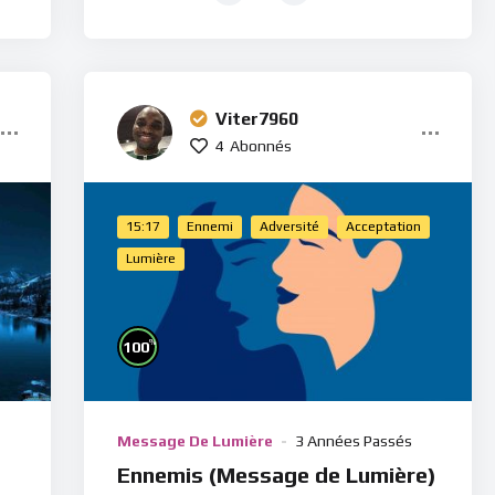
Viter7960
4
Abonnés
15:17
Ennemi
Adversité
Acceptation
Lumière
%
100
Message De Lumière
3 Années Passés
)
Ennemis (Message de Lumière)