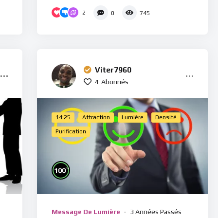
2
0
745
Viter7960
4
Abonnés
14:25
Attraction
Lumière
Densité
Purification
%
100
Message De Lumière
3 Années Passés