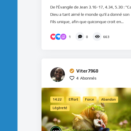
De l'Évangile de Jean 3.16-17, 4.34, 5.30 : "C
Dieu a tant aimé le monde qu'il a donné son
Fils unique, afin que quiconque croit en...
1
0
663
Viter7960
4
Abonnés
14:22
Effort
Force
Abandon
Légèreté
%