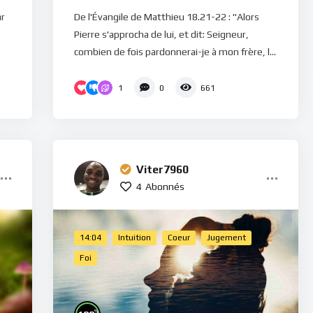
ar
De l'Évangile de Matthieu 18.21-22 : "Alors
Pierre s'approcha de lui, et dit: Seigneur,
combien de fois pardonnerai-je à mon frère, l...
1
0
661
Viter7960
4
Abonnés
14:04
Intuition
Coeur
Jugement
Foi
%