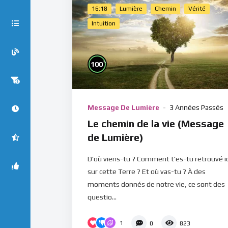
16:18
Lumière
Chemin
Vérité
Intuition
%
100
Message De Lumière
3 Années Passés
Le chemin de la vie (Message
de Lumière)
D'où viens-tu ? Comment t'es-tu retrouvé ic
sur cette Terre ? Et où vas-tu ? À des
moments donnés de notre vie, ce sont des
questio...
1
0
823