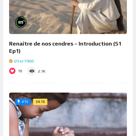
%
89
Renaître de nos cendres – Introduction (S1
Ep1)
Viter7960
10
2.7K
34:10
#15