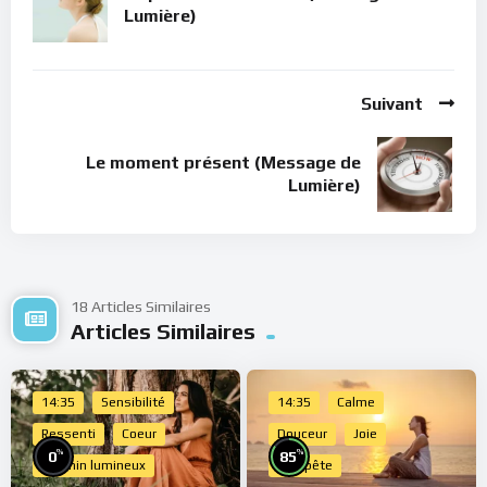
Lumière)
Suivant
Le moment présent (Message de
Lumière)
18 Articles Similaires
Articles Similaires
14:35
Sensibilité
14:35
Calme
Ressenti
Coeur
Douceur
Joie
%
%
0
85
Chemin lumineux
Tempête