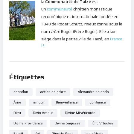
la
Communauté de Taizé
est
un
communauté
chrétien monastique
œcuménique et internationale fondée en
1940 de Roger Schutz, mieux connu sous le
nom
frère
Roger (Frère Roger). Elle a son
siège dans la petite ville de Taizé, en
France
.
[1]
Étiquettes
abandon
action de grâce
Alexandra Solnado
Âme
amour
Bienveillance
confiance
Dieu
Divin Amour
Divine Miséricorde
Divine Providence
Divine Sagesse
Éric Vitouley
Esprit
foi
Ginette Reno
Inquiétude