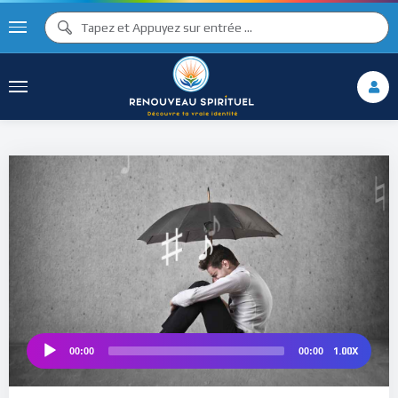
♫ ♩
♩
♫
♯ ♬
♮
♯ ♪
1.00X
00:00
00:00
Audio