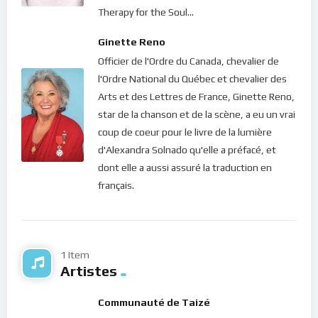
présence totale à chaque instant de notre vie. Alors toute
Therapy for the Soul...
chose, toute personne, toute situation deviendra relative…
Ginette Reno
car au plus profond de notre être renaîtra cette lumière
Officier de l'Ordre du Canada, chevalier de
longtemps enfouie par les peurs, lumière qui dissipera les
l'Ordre National du Québec et chevalier des
ténèbres en nous et tout autour de nous !
Arts et des Lettres de France, Ginette Reno,
Dans le calme de ton coeur, écoute ce message de lumière.
star de la chanson et de la scène, a eu un vrai
coup de coeur pour le livre de la lumière
Bonne méditation.
d'Alexandra Solnado qu'elle a préfacé, et
dont elle a aussi assuré la traduction en
français.
1 Item
Artistes
Communauté de Taizé