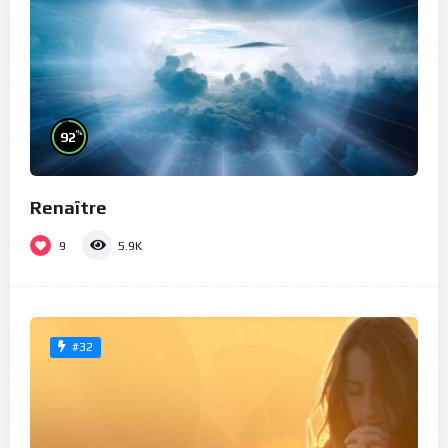
%
92
Renaître
9
5.9K
#32