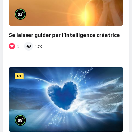
%
93
Se laisser guider par l’intelligence créatrice
5
1.7K
61
%
98