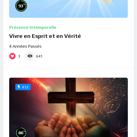
%
93
Présence Intemporelle
Vivre en Esprit et en Vérité
4 Années Passés
3
641
#12
%
86