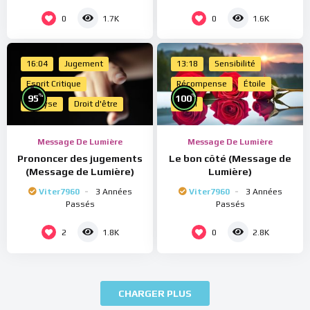
0
0
1.7K
1.6K
16:04
Jugement
13:18
Sensibilité
Esprit Critique
Récompense
Étoile
%
%
95
100
Analyse
Droit d'être
Merci
Message De Lumière
Message De Lumière
Prononcer des jugements
Le bon côté (Message de
(Message de Lumière)
Lumière)
Viter7960
3 Années
Viter7960
3 Années
Passés
Passés
2
0
1.8K
2.8K
CHARGER PLUS