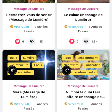
Message De Lumière
Message De Lumière
Permettez-vous de sentir
Le calme (Message de
(Message de Lumière)
Lumière)
Viter7960
2 Années
Viter7960
3 Années
Passés
Passés
0
0
1.8K
1.9K
16:18
Lumière
15:08
Ressentiment
Vie intérieure
Coeur
Négativité
Purification
%
%
0
0
Voyage spirituel
Présence intemporelle
Message De Lumière
Message De Lumière
Mère (Message de
N’importe quoi fera
Lumière)
l’affaire (Message de
Lumière)
Viter7960
3 Années
Viter7960
3 Années
Passés
Passés