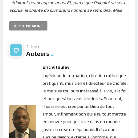
séduiront beaucoup de gens. Et, parce que l’iniquité se sera
accrue, la charité du plus grand nombre se refroidira. Mais
celui qui persévérera jusqu’à la fin sera sauvé
.”
SHOW MORE
Ce monde qui nous accueille… monde de tribulations, de
souffrances, espace marqué par les négativités de toutes
sortes… Et pourtant, ne sommes-nous pas des produits de la
1 Item
Auteurs
lumière ? L’Esprit de Dieu en nous génère cette lumière qui
fait de nous des êtres de lumière. Néanmoins, il nous faut
Eric Vitouley
faire des expériences tant que nous n’avons pas épuré toute
Ingénieur de formation, chrétien catholique
négativité en nous ! “
Vous allez souffrir mais prenez courage
pratiquant, musicien et directeur de chorale,
car j’ai vaincu le monde
“, dit le Seigneur (Jean 16.33). Notre
je me suis toujours intéressé à la vie, à la foi
pèlerinage ici-bas s’inscrit dans cette quête de perfection. On
et aux questions existentielles. Pour moi,
ne peut faire des omelettes sans casser des oeufs, dit-on.
l'homme est créé par un Dieu de tout
Nous devons nous débarrasser de tout ce qui nous alourdit,
amour, infiniment bon qui a su tout mettre
guérir de nos maux et nous élever vers la Source d’Amour.
en oeuvre pour qu'il vive dans un monde
Mais pour cela, quoi de mieux que d’embrasser ce même mal,
juste en créature épanouie. Il n'y a donc
d’y faire face, de le vivre, de le ressentir afin de le dominer ?
aucune raison, externe à l'homme, qui